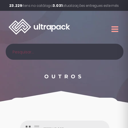
23.229
3.031
itens no catálogo
atualizações entregues este mês
OUTROS