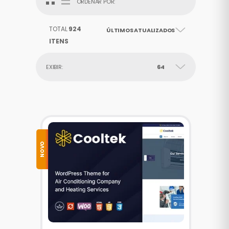
ORDENAR POR:
TOTAL
924
ÚLTIMOS ATUALIZADOS
ITENS
EXIBIR:
64
NOVO