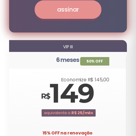
assinar
VIP III
6 meses
50% OFF
Economize R$ 145,00
149
equivalente a
R$ 25/mês
15% OFF na renovação