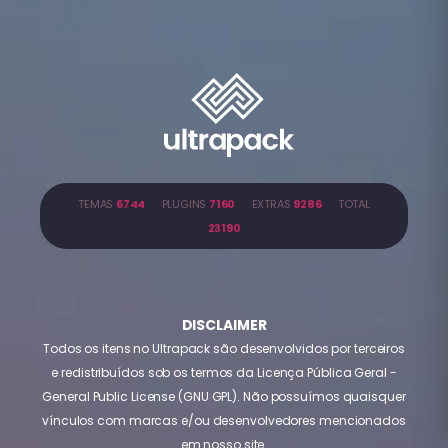
TEMAS
6744
PLUGINS
7160
EXTRAS
9286
TOTAL
23190
DISCLAIMER
Todos os itens no Ultrapack são desenvolvidos por terceiros
e redistribuídos sob os termos da Licença Pública Geral -
General Public License (GNU GPL). Não possuímos quaisquer
vínculos com marcas e/ou desenvolvedores mencionados
em nosso site.