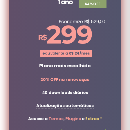
1 ano
64% OFF
Economize R$ 529,00
299
equivalente a
R$ 24/mês
Plano mais escolhido
20% OFF na renovação
40 downloads diários
Atualizações automáticas
Acesso a
Temas
,
Plugins
e
Extras *