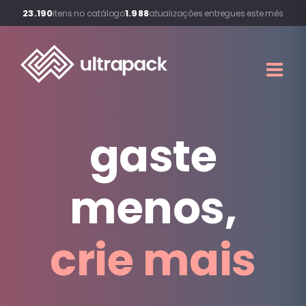
23.190
1.988
itens no catálogo
atualizações entregues este mês
gaste
menos,
crie mais