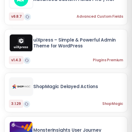
v6.8.7
Advanced Custom Fields
uiXpress – Simple & Powerful Admin
Theme for WordPress
v1.4.3
Plugins Premium
ShopMagic Delayed Actions
3.1.29
ShopMagic
MonsterInsights User Journey