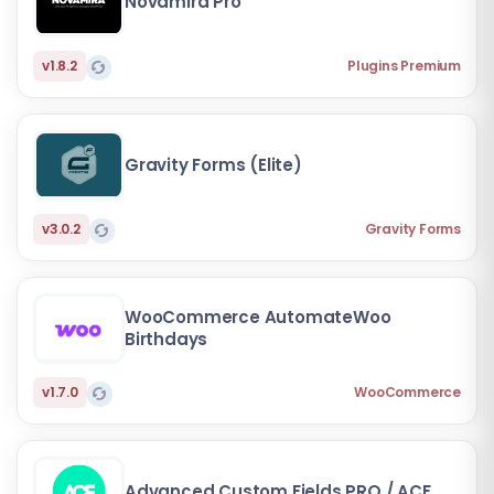
Novamira Pro
v1.8.2
Plugins Premium
Gravity Forms (Elite)
v3.0.2
Gravity Forms
WooCommerce AutomateWoo
Birthdays
v1.7.0
WooCommerce
Advanced Custom Fields PRO / ACF