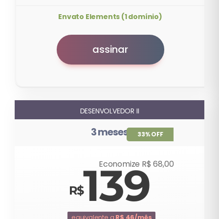
Envato Elements (1 domínio)
assinar
DESENVOLVEDOR II
3 meses
33% OFF
Economize R$ 68,00
139
equivalente a
R$ 46/mês