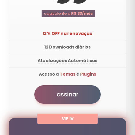
equivalente a
R$ 33/mês
12% OFF na renovação
12 Downloads diários
Atualizações Automáticas
Acesso a
Temas
e
Plugins
assinar
VIP IV