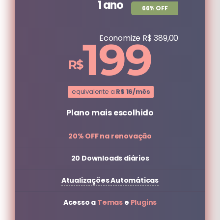
1 ano
66% OFF
Economize R$ 389,00
199
equivalente a
R$ 16/mês
Plano mais escolhido
20% OFF na renovação
20 Downloads diários
Atualizações Automáticas
Acesso a
Temas
e
Plugins