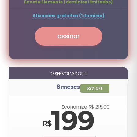
Envato Elements (domínios ilimitados)
Ativações gratuitas (1 domínio)
assinar
DESENVOLVEDOR III
6 meses
52% OFF
Economize R$ 215,00
199