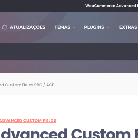
WooCommerce Advanced No
ATUALIZAÇÕES
TEMAS
PLUGINS
EXTRAS
d Custom Fields PRO / ACF
ADVANCED CUSTOM FIELDS
dvanced Custom Fi