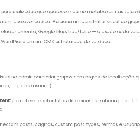
 personalizados que aparecem como metaboxes nas telas de 
s sem escrever código. Adiciona um construtor visual de gr
nt, relacionamento, Google Map, true/false — e expõe cada val
o WordPress em um CMS estruturado de verdade.
visual no admin para criar grupos com regras de localização
mia, papel de usuário).
tent:
permitem montar listas dinâmicas de subcampos e bloco
a.
nectam posts, páginas, custom post types, termos e usuários 