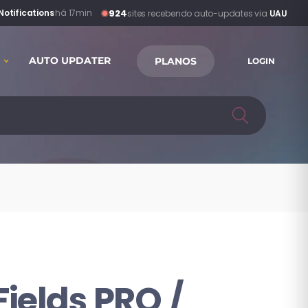
924
tifications
·
há 17min
sites recebendo auto-updates via
UAU
AUTO UPDATER
PLANOS
LOGIN
elds PRO /