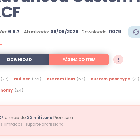
CF
são:
6.8.7
Atualizado:
06/08/2026
Downloads:
11079
!
DOWNLOAD
PÁGINA DO ITEM
(27)
builder
(721)
custom field
(52)
custom post type
(31)
onomy
(24)
CF
e mais de
22 mil itens
Premium
s ilimitados · suporte profissional