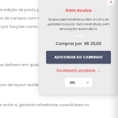
edição de posts, páginas, taxonomias, usuários
Item Avulso
upos de campos com mais de 30 tipos prontos —
Acesso permanente ao item e 1 ano de
updates inclusos. Sem assinatura, sem
or por funções como get_field() e the_field() no
renovação automática.
Comprar por
R$ 29,00
ADICIONAR AO CARRINHO
 que definem em quais telas o metabox aparece
Ou adquirir um plano
→
s de layout reutilizáveis dentro de um único
entre si, gerando referências consultáveis no