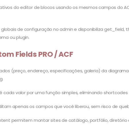
nativos do editor de blocos usando os mesmos campos do ACF
s globais de configuração no admin e disponibiliza get_field,
ema ou plugin.
om Fields PRO / ACF
dos (preço, endereço, especificações, galeria) da diagram
g.
ê cada valor por uma função simples, eliminando shortcodes 
editam apenas os campos que você liberou, sem risco de qu
ntent permitem montar sites de catálogo, portfólio, diretóri