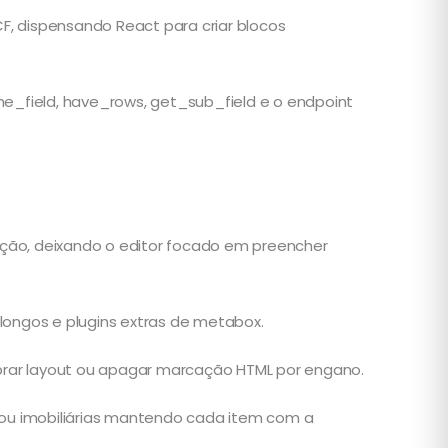
, dispensando React para criar blocos
 the_field, have_rows, get_sub_field e o endpoint
ação, deixando o editor focado em preencher
longos e plugins extras de metabox.
ebrar layout ou apagar marcação HTML por engano.
o ou imobiliárias mantendo cada item com a