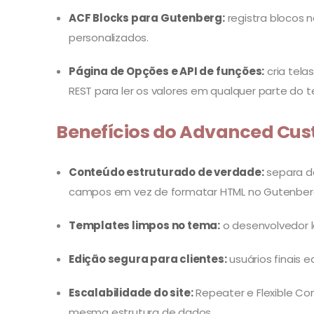
ACF Blocks para Gutenberg:
registra blocos 
personalizados.
Página de Opções e API de funções:
cria tela
REST para ler os valores em qualquer parte do t
Benefícios do Advanced Cust
Conteúdo estruturado de verdade:
separa da
campos em vez de formatar HTML no Gutenber
Templates limpos no tema:
o desenvolvedor l
Edição segura para clientes:
usuários finais 
Escalabilidade do site:
Repeater e Flexible Co
mesma estrutura de dados.