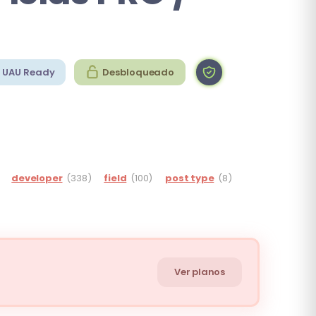
UAU Ready
Desbloqueado
developer
(338)
field
(100)
post type
(8)
Ver planos