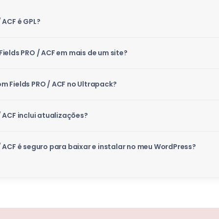
 ACF é GPL?
ields PRO / ACF em mais de um site?
m Fields PRO / ACF no Ultrapack?
 ACF inclui atualizações?
 ACF é seguro para baixar e instalar no meu WordPress?