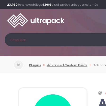
23.190
1.969
itens no catálogo
atualizações entregues este mês
»
»
Plugins
Advanced Custom Fields
Advance
A