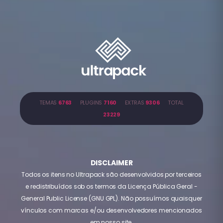
TEMAS
6763
PLUGINS
7160
EXTRAS
9306
TOTAL
23229
DISCLAIMER
Todos os itens no Ultrapack são desenvolvidos por terceiros
e redistribuídos sob os termos da Licença Pública Geral -
General Public License (GNU GPL). Não possuímos quaisquer
vínculos com marcas e/ou desenvolvedores mencionados
em nosso site.