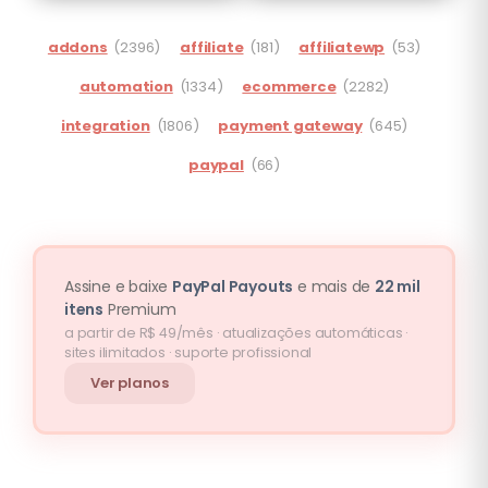
addons
(2396)
affiliate
(181)
affiliatewp
(53)
automation
(1334)
ecommerce
(2282)
integration
(1806)
payment gateway
(645)
paypal
(66)
Assine e baixe
PayPal Payouts
e mais de
22 mil
itens
Premium
a partir de R$ 49/mês · atualizações automáticas ·
sites ilimitados · suporte profissional
Ver planos