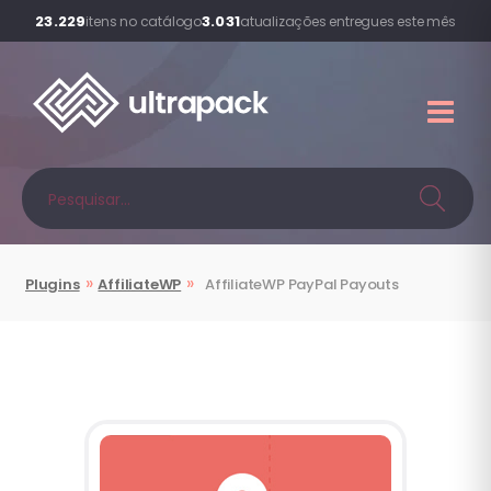
23.229
3.031
itens no catálogo
atualizações entregues este mês
»
»
Plugins
AffiliateWP
AffiliateWP
PayPal Payouts