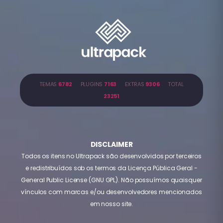
TEMAS
6782
PLUGINS
7163
EXTRAS
9306
TOTAL
23251
DISCLAIMER
Todos os itens no Ultrapack são desenvolvidos por terceiros
e redistribuídos sob os termos da Licença Pública Geral -
General Public License (GNU GPL). Não possuímos quaisquer
vínculos com marcas e/ou desenvolvedores mencionados
em nosso site.