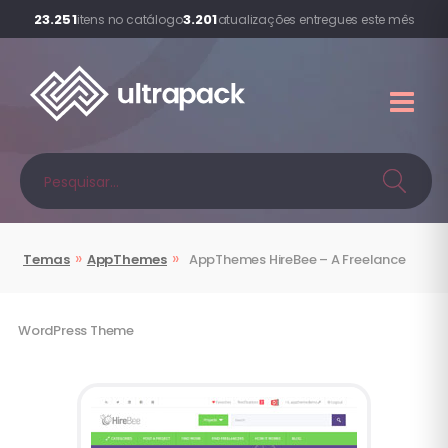
23.251
3.201
itens no catálogo
atualizações entregues este mês
»
»
Temas
AppThemes
AppThemes
HireBee – A Freelance
WordPress Theme