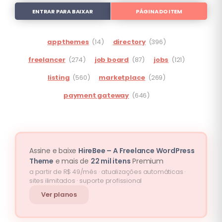
ENTRAR PARA BAIXAR
PÁGINA DO ITEM
appthemes
(14)
directory
(396)
freelancer
(274)
job board
(87)
jobs
(121)
listing
(560)
marketplace
(269)
payment gateway
(646)
Assine e baixe
HireBee – A Freelance WordPress
Theme
e mais de
22 mil itens
Premium
a partir de R$ 49/mês · atualizações automáticas ·
sites ilimitados · suporte profissional
Ver planos