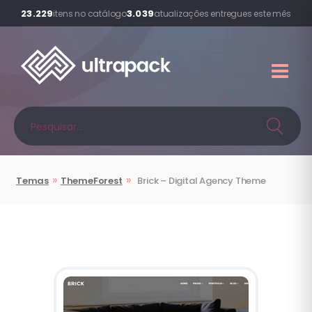
23.229
3.039
itens no catálogo
atualizações entregues este mês
»
»
Temas
ThemeForest
Brick – Digital Agency Theme