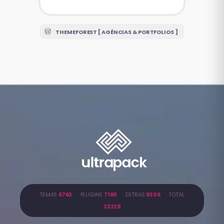
THEMEFOREST [ AGÊNCIAS & PORTFOLIOS ]
TEMAS
6763
PLUGINS
7160
EXTRAS
9306
TOTAL
23229