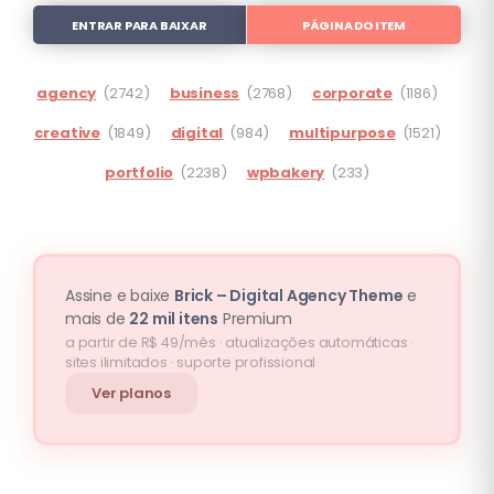
ENTRAR PARA BAIXAR
PÁGINA DO ITEM
agency
(2742)
business
(2768)
corporate
(1186)
creative
(1849)
digital
(984)
multipurpose
(1521)
portfolio
(2238)
wpbakery
(233)
Assine e baixe
Brick – Digital Agency Theme
e
mais de
22 mil itens
Premium
a partir de R$ 49/mês · atualizações automáticas ·
sites ilimitados · suporte profissional
Ver planos