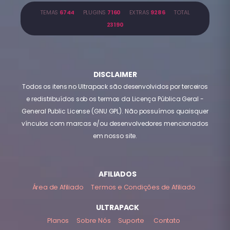
TEMAS
6744
PLUGINS
7160
EXTRAS
9286
TOTAL
23190
DISCLAIMER
Todos os itens no Ultrapack são desenvolvidos por terceiros
e redistribuídos sob os termos da Licença Pública Geral -
General Public License (GNU GPL). Não possuímos quaisquer
vínculos com marcas e/ou desenvolvedores mencionados
em nosso site.
AFILIADOS
Área de Afiliado
Termos e Condições de Afiliado
ULTRAPACK
Planos
Sobre Nós
Suporte
Contato