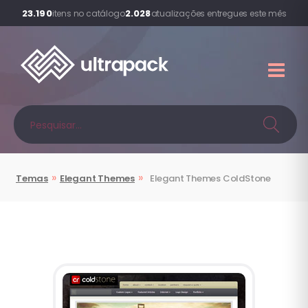
23.190
2.028
itens no catálogo
atualizações entregues este mês
»
»
Temas
Elegant Themes
Elegant Themes
ColdStone