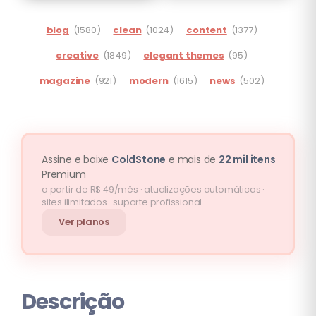
blog
(1580)
clean
(1024)
content
(1377)
creative
(1849)
elegant themes
(95)
magazine
(921)
modern
(1615)
news
(502)
Assine e baixe
ColdStone
e mais de
22 mil itens
Premium
a partir de R$ 49/mês · atualizações automáticas ·
sites ilimitados · suporte profissional
Ver planos
Descrição