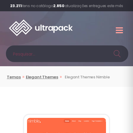
23.211
2.850
itens no catálogo
atualizações entregues este mês
»
»
Temas
Elegant Themes
Elegant Themes
Nimble