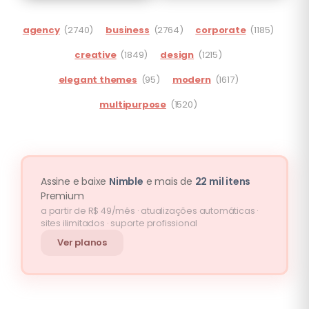
agency
(2740)
business
(2764)
corporate
(1185)
creative
(1849)
design
(1215)
elegant themes
(95)
modern
(1617)
multipurpose
(1520)
Assine e baixe
Nimble
e mais de
22 mil itens
Premium
a partir de R$ 49/mês · atualizações automáticas ·
sites ilimitados · suporte profissional
Ver planos