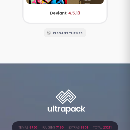
Deviant
4.5.13
ELEGANT THEMES
TEMAS
6750
PLUGINS
7160
EXTRAS
9301
TOTAL
23211