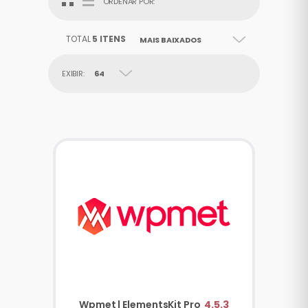
ORDENAR POR:
TOTAL
5 ITENS
MAIS BAIXADOS
EXIBIR:
64
Wpmet | ElementsKit Pro
4.5.3