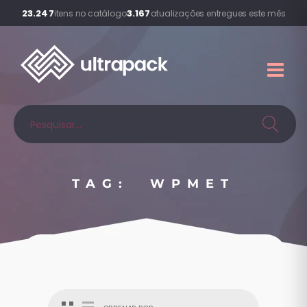
23.247
3.167
itens no catálogo
atualizações entregues este mês
TAG: WPMET