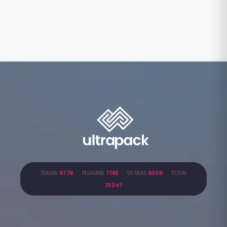
TEMAS
6778
PLUGINS
7163
EXTRAS
9306
TOTAL
23247