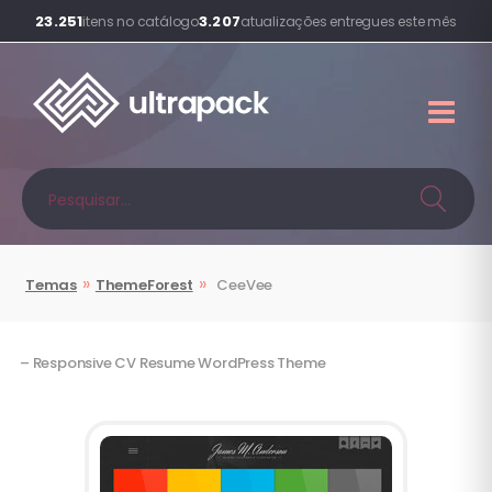
23.251
3.207
itens no catálogo
atualizações entregues este mês
»
»
Temas
ThemeForest
CeeVee
– Responsive CV Resume WordPress Theme