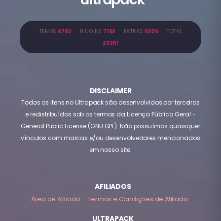
TEMAS
6782
PLUGINS
7163
EXTRAS
9306
TOTAL
23251
DISCLAIMER
Todos os itens no Ultrapack são desenvolvidos por terceiros
e redistribuídos sob os termos da Licença Pública Geral -
General Public License (GNU GPL). Não possuímos quaisquer
vínculos com marcas e/ou desenvolvedores mencionados
em nosso site.
AFILIADOS
Área de Afiliado
Termos e Condições de Afiliado
ULTRAPACK