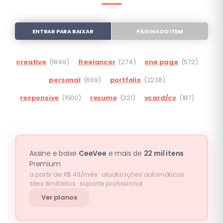
ENTRAR PARA BAIXAR
PÁGINA DO ITEM
creative
(1849)
freelancer
(274)
one page
(572)
personal
(669)
portfolio
(2238)
responsive
(1500)
resume
(221)
vcard/cv
(187)
Assine e baixe
CeeVee
e mais de
22 mil itens
Premium
a partir de R$ 49/mês · atualizações automáticas ·
sites ilimitados · suporte profissional
Ver planos