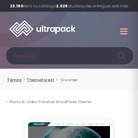
23.190
2.028
itens no catálogo
atualizações entregues este mês
»
»
Temas
ThemeForest
Dreamer
– Photo & Video Parallax WordPress Theme