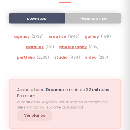
DOWNLOAD
PÁGINA DO ITEM
agency
(2738)
creative
(1849)
gallery
(1196)
parallax
(170)
photography
(835)
portfolio
(2235)
studio
(434)
video
(297)
Assine e baixe
Dreamer
e mais de
22 mil itens
Premium
a partir de R$ 49/mês · atualizações automáticas ·
sites ilimitados · suporte profissional
Ver planos