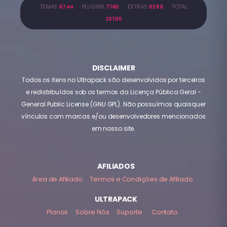
TEMAS
6744
PLUGINS
7160
EXTRAS
9286
TOTAL
23190
DISCLAIMER
Todos os itens no Ultrapack são desenvolvidos por terceiros
e redistribuídos sob os termos da Licença Pública Geral -
General Public License (GNU GPL). Não possuímos quaisquer
vínculos com marcas e/ou desenvolvedores mencionados
em nosso site.
AFILIADOS
Área de Afiliado
Termos e Condições de Afiliado
ULTRAPACK
Planos
Sobre Nós
Suporte
Contato