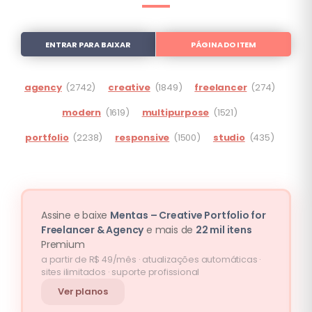
ENTRAR PARA BAIXAR
PÁGINA DO ITEM
agency
(2742)
creative
(1849)
freelancer
(274)
modern
(1619)
multipurpose
(1521)
portfolio
(2238)
responsive
(1500)
studio
(435)
Assine e baixe
Mentas – Creative Portfolio for
Freelancer & Agency
e mais de
22 mil itens
Premium
a partir de R$ 49/mês · atualizações automáticas ·
sites ilimitados · suporte profissional
Ver planos