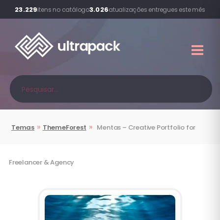
23.229
3.026
itens no catálogo
atualizações entregues este mês
»
»
Temas
ThemeForest
Mentas – Creative Portfolio for
Freelancer & Agency