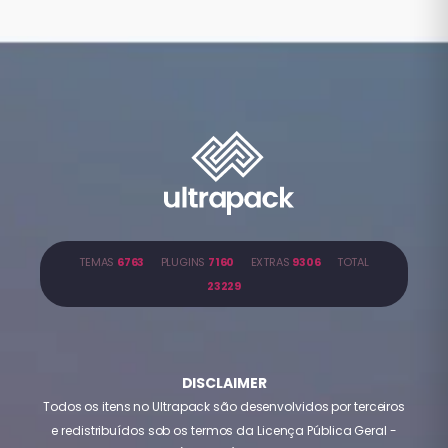
TEMAS
6763
PLUGINS
7160
EXTRAS
9306
TOTAL
23229
DISCLAIMER
Todos os itens no Ultrapack são desenvolvidos por terceiros
e redistribuídos sob os termos da Licença Pública Geral -