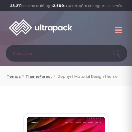
23.211
2.869
itens no catálogo
atualizações entregues este mês
»
»
Temas
ThemeForest
Zephyr | Material Design Theme