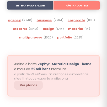
ENTRAR PARA BAIXAR
PÁGINA DO ITEM
agency
(2740)
business
(2764)
corporate
(1185)
creative
(1849)
design
(1215)
material
(15)
multipurpose
(1520)
portfolio
(2235)
Assine e baixe
Zephyr | Material Design Theme
e mais de
22 mil itens
Premium
a partir de R$ 49/mês · atualizações automáticas ·
sites ilimitados · suporte profissional
Ver planos