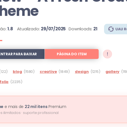
Theme
são:
1.8
Atualizado:
29/07/2025
Downloads:
21
UAU 
!
ENTRAR PARA BAIXAR
PÁGINA DO ITEM
(122)
blog
(1580)
creative
(1849)
design
(1215)
gallery
(11
folio
(2235)
me
e mais de
22 mil itens
Premium
s ilimitados · suporte profissional