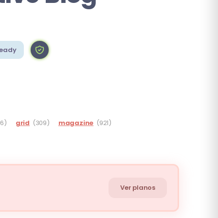
Ready
96)
grid
(309)
magazine
(921)
Ver planos