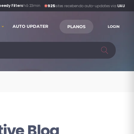
925
eedy Filters
·
há 23min
sites recebendo auto-updates via
UAU
AUTO UPDATER
PLANOS
LOGIN
tive Blog