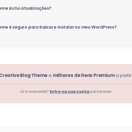
eme inclui atualizações?
heme é seguro para baixar e instalar no meu WordPress?
 Creative Blog Theme
e
milhares de itens Premium
a parti
Já é assinante?
Entre na sua conta
para baixar.