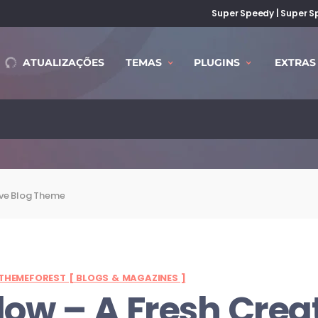
Super Speedy | Super Sp
ATUALIZAÇÕES
TEMAS
PLUGINS
EXTRAS
ive Blog Theme
THEMEFOREST [ BLOGS & MAGAZINES ]
low – A Fresh Crea