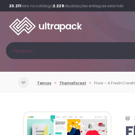
23.211
2.229
itens no catálogo
atualizações entregues este mês
»
»
Temas
ThemeForest
Flow – A Fresh Creat
F