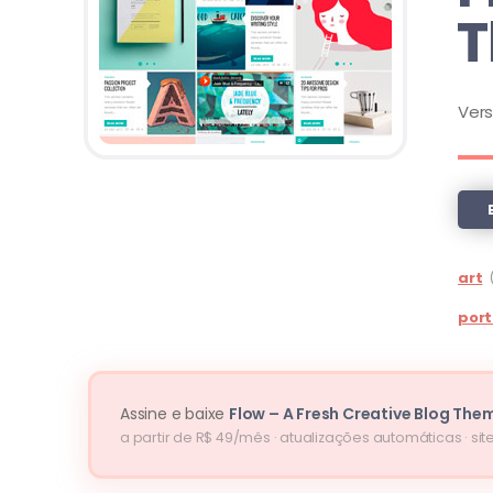
Ver
art
port
Assine e baixe
Flow – A Fresh Creative Blog The
a partir de R$ 49/mês · atualizações automáticas · site