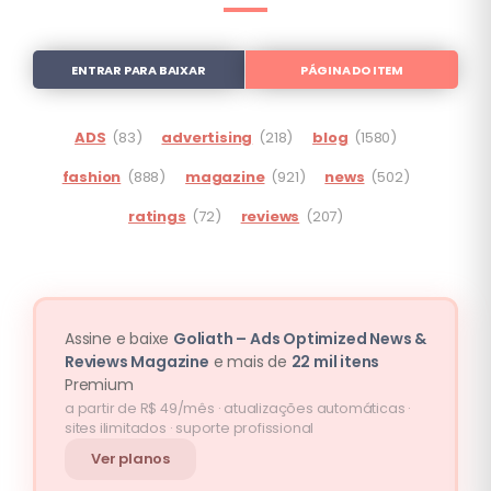
ENTRAR PARA BAIXAR
PÁGINA DO ITEM
ADS
(83)
advertising
(218)
blog
(1580)
fashion
(888)
magazine
(921)
news
(502)
ratings
(72)
reviews
(207)
Assine e baixe
Goliath – Ads Optimized News &
Reviews Magazine
e mais de
22 mil itens
Premium
a partir de R$ 49/mês · atualizações automáticas ·
sites ilimitados · suporte profissional
Ver planos