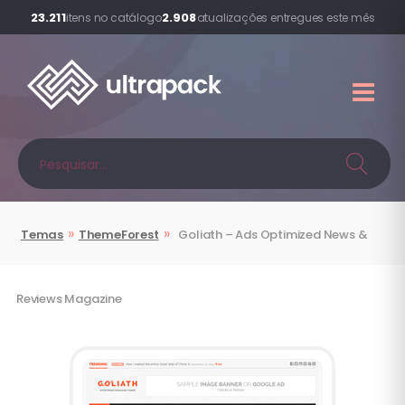
23.211
2.908
itens no catálogo
atualizações entregues este mês
»
»
Temas
ThemeForest
Goliath – Ads Optimized News &
Reviews Magazine