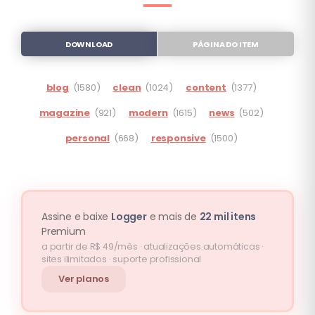
DOWNLOAD
PÁGINA DO ITEM
blog
(1580)
clean
(1024)
content
(1377)
magazine
(921)
modern
(1615)
news
(502)
personal
(668)
responsive
(1500)
Assine e baixe
Logger
e mais de
22 mil itens
Premium
a partir de R$ 49/mês · atualizações automáticas ·
sites ilimitados · suporte profissional
Ver planos