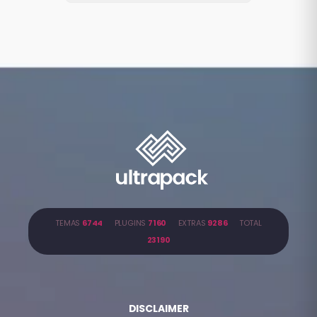
TEMAS
6744
PLUGINS
7160
EXTRAS
9286
TOTAL
23190
DISCLAIMER