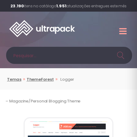
23.190
1.951
itens no catálogo
atualizações entregues este mês
»
»
Temas
ThemeForest
Logger
– Magazine/Personal Blogging Theme