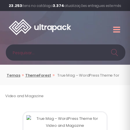
23.253
3.374
itens no catálogo
atualizações entregues este mês
»
»
Temas
ThemeForest
True Mag – WordPress Theme for
Video and Magazine