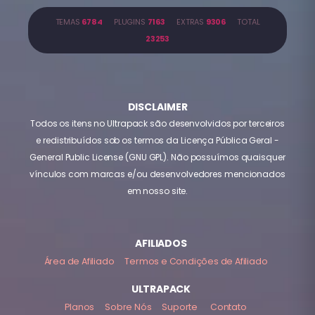
TEMAS
6784
PLUGINS
7163
EXTRAS
9306
TOTAL
23253
DISCLAIMER
Todos os itens no Ultrapack são desenvolvidos por terceiros
e redistribuídos sob os termos da Licença Pública Geral -
General Public License (GNU GPL). Não possuímos quaisquer
vínculos com marcas e/ou desenvolvedores mencionados
em nosso site.
AFILIADOS
Área de Afiliado
Termos e Condições de Afiliado
ULTRAPACK
Planos
Sobre Nós
Suporte
Contato