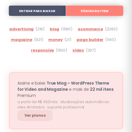
ENTRAR PARA BAIXAR
PÁGINA DO ITEM
advertising
(219)
blog
(1580)
ecommerce
(2283)
magazine
(921)
money
(21)
page builder
(1140)
responsive
(1500)
video
(297)
Assine e baixe
True Mag – WordPress Theme
for Video and Magazine
e mais de
22 mil itens
Premium
a partir de R$ 49/mês · atualizações automáticas ·
sites ilimitados · suporte profissional
Ver planos