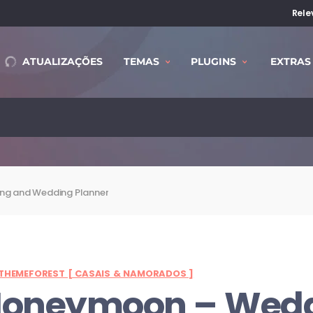
Rele
ATUALIZAÇÕES
TEMAS
PLUGINS
EXTRAS
ng and Wedding Planner
THEMEFOREST [ CASAIS & NAMORADOS ]
Honeymoon
– Wed