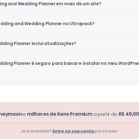
ng and Wedding Planner em mais de um site?
ding and Wedding Planner no Ultrapack?
ing Planner inclui atualizações?
ng Planner é seguro para baixar e instalar no meu WordPre
neymoon
e
milhares de itens Premium
a partir de
R$ 49,00
Já é assinante?
Entre na sua conta
para baixar.