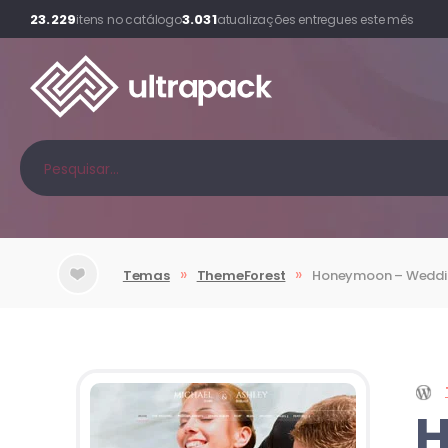
23.229
3.031
itens no catálogo
atualizações entregues este mês
»
»
Temas
ThemeForest
Honeymoon
– Weddi