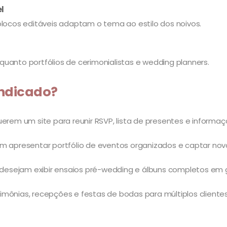
el
blocos editáveis adaptam o tema ao estilo dos noivos.
s quanto portfólios de cerimonialistas e wedding planners.
ndicado?
m um site para reunir RSVP, lista de presentes e informaç
m apresentar portfólio de eventos organizados e captar novo
sejam exibir ensaios pré-wedding e álbuns completos em gal
mônias, recepções e festas de bodas para múltiplos clientes