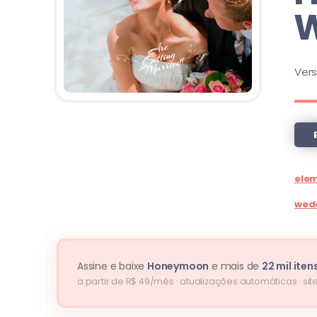
W
Ver
ele
wed
Assine e baixe
Honeymoon
e mais de
22 mil iten
a partir de R$ 49/mês · atualizações automáticas · site