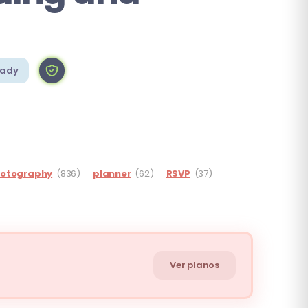
eady
otography
(836)
planner
(62)
RSVP
(37)
Ver planos