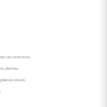
ões da cerimônia.
s clientes.
erias visuais.
.