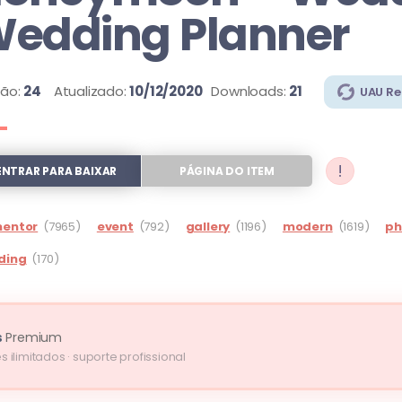
edding Planner
são:
24
Atualizado:
10/12/2020
Downloads:
21
UAU R
!
ENTRAR PARA BAIXAR
PÁGINA DO ITEM
mentor
(7965)
event
(792)
gallery
(1196)
modern
(1619)
ph
ding
(170)
s
Premium
s ilimitados · suporte profissional