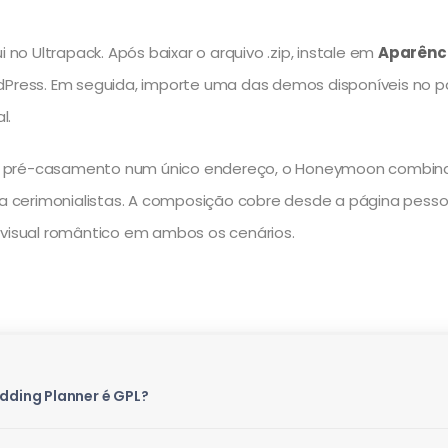
no Ultrapack. Após baixar o arquivo .zip, instale em
Aparênci
dPress. Em seguida, importe uma das demos disponíveis no p
l.
 pré-casamento num único endereço, o Honeymoon combina re
ra cerimonialistas. A composição cobre desde a página pessoa
isual romântico em ambos os cenários.
ding Planner é GPL?