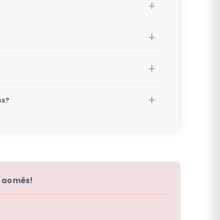
ss?
 ao mês!