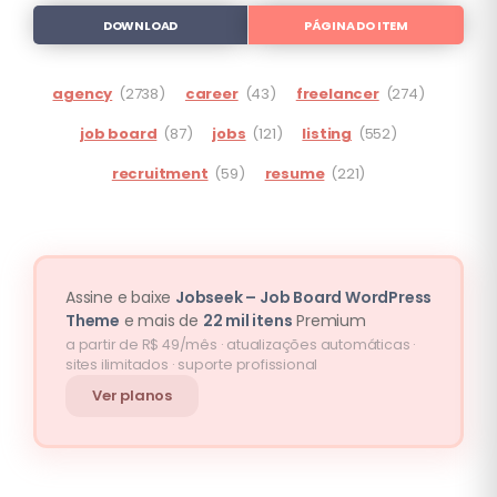
DOWNLOAD
PÁGINA DO ITEM
agency
(2738)
career
(43)
freelancer
(274)
job board
(87)
jobs
(121)
listing
(552)
recruitment
(59)
resume
(221)
Assine e baixe
Jobseek – Job Board WordPress
Theme
e mais de
22 mil itens
Premium
a partir de R$ 49/mês · atualizações automáticas ·
sites ilimitados · suporte profissional
Ver planos