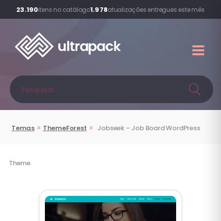
23.190
1.978
itens no catálogo
atualizações entregues este mês
»
»
Temas
ThemeForest
Jobseek – Job Board WordPress
Theme