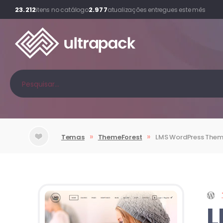
23.212
2.977
itens no catálogo
atualizações entregues este mês
»
»
Temas
ThemeForest
LMS WordPress The
L