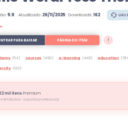
são:
9.9
Atualizado:
26/11/2025
Downloads:
162
UAU 
!
ENTRAR PARA BAIXAR
PÁGINA DO ITEM
demy
(54)
courses
(492)
e-learning
(448)
education
(78
ersity
(132)
22 mil itens
Premium
s ilimitados · suporte profissional