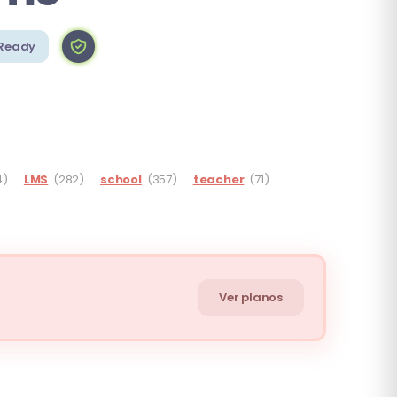
Ready
4)
LMS
(282)
school
(357)
teacher
(71)
Ver planos