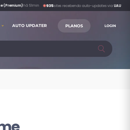
935
ce (Premium)
·
há 51min
sites recebendo auto-updates via
UAU
AUTO UPDATER
PLANOS
LOGIN
eme