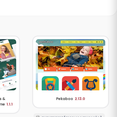
s &
Pekaboo
2.13.0
eme
1.1.1