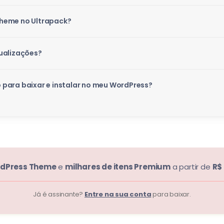
heme no Ultrapack?
ualizações?
para baixar e instalar no meu WordPress?
dPress Theme
e
milhares de itens Premium
a partir de
R$
Já é assinante?
Entre na sua conta
para baixar.