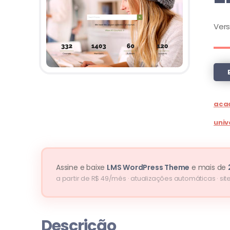
Ver
aca
univ
Assine e baixe
LMS WordPress Theme
e mais de
a partir de R$ 49/mês · atualizações automáticas · site
Descrição