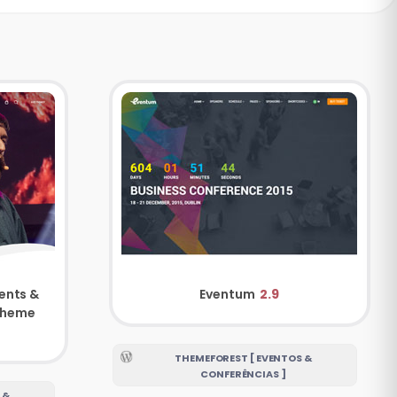
ents &
Eventum
2.9
Conference WordPress Theme
THEMEFOREST [ EVENTOS &
CONFERÊNCIAS ]
 &