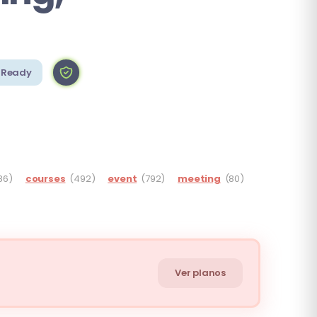
 Ready
186)
courses
(492)
event
(792)
meeting
(80)
Ver planos