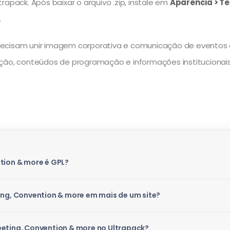
rapack. Após baixar o arquivo .zip, instale em
Aparência > Te
.
recisam unir imagem corporativa e comunicação de eventos e
ção, conteúdos de programação e informações institucionais 
tion & more é GPL?
ing, Convention & more em mais de um site?
eeting, Convention & more no Ultrapack?