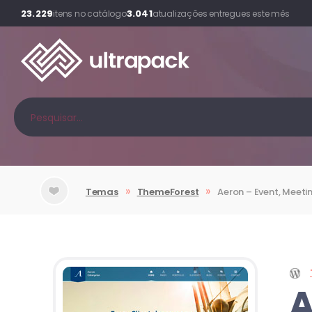
23.229
3.041
itens no catálogo
atualizações entregues este mês
»
»
Temas
ThemeForest
Aeron – Event, Meeti
A