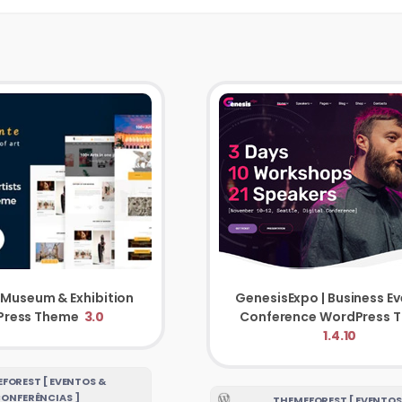
 Museum & Exhibition
GenesisExpo | Business Ev
Press Theme
3.0
1.4.10
FOREST [ EVENTOS &
ONFERÊNCIAS ]
THEMEFOREST [ EVENTOS