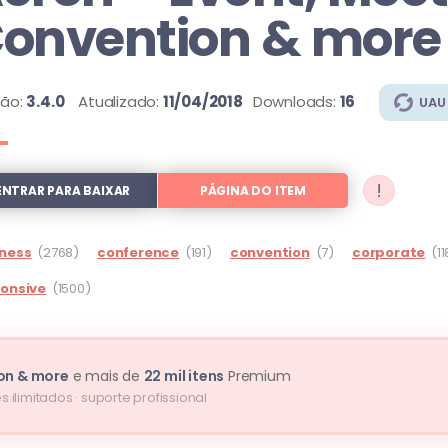
onvention & more
são:
3.4.0
Atualizado:
11/04/2018
Downloads:
16
UAU
!
ENTRAR PARA BAIXAR
PÁGINA DO ITEM
ness
(2768)
conference
(191)
convention
(7)
corporate
(1
onsive
(1500)
ion & more
e mais de
22 mil itens
Premium
s ilimitados · suporte profissional