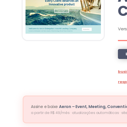
C
Ver
busi
resp
Assine e baixe
Aeron – Event, Meeting, Convent
a partir de R$ 49/mês · atualizações automáticas · site