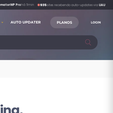
935
matorWP Pro
·
há 11min
sites recebendo auto-updates via
UAU
AUTO UPDATER
PLANOS
LOGIN
ing,