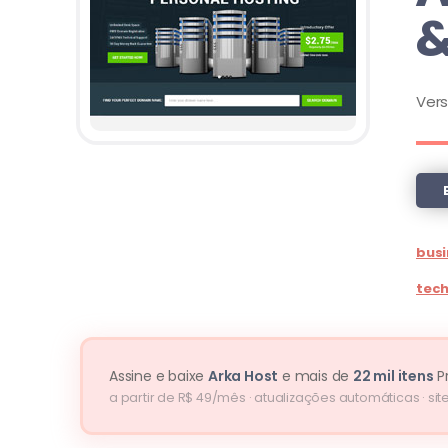
&
Ver
busi
tec
Assine e baixe
Arka Host
e mais de
22 mil itens
P
a partir de R$ 49/mês · atualizações automáticas · site