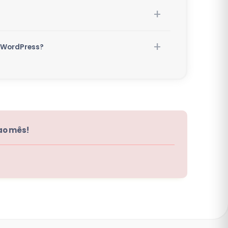
u WordPress?
ao mês!