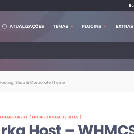
Bu
ATUALIZAÇÕES
TEMAS
PLUGINS
EXTRAS
osting, Shop & Corporate Theme
THEMEFOREST [ HOSPEDAGEM DE SITES ]
rka Host
– WHMCS 