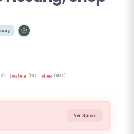
eady
83)
hosting
(118)
shop
(1623)
Ver planos