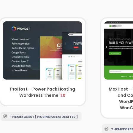
ProHost – Power Pack Hosting
MaxHost –
WordPress Theme
1.0
and Co
WordP
WooC
THEMEFOREST [ HOSPEDAGEM DE SITES ]
THEMEFOREST