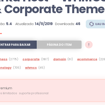
 Corporate Theme
são:
5.4
Atualizado:
14/11/2019
Downloads:
46
UAU R
!
ENTRAR PARA BAIXAR
PÁGINA DO ITEM
ness
(2775)
corporate
(1187)
domain
(61)
ecommerce
(22
hnology
(705)
whmcs
(45)
remium
s ilimitados · suporte profissional