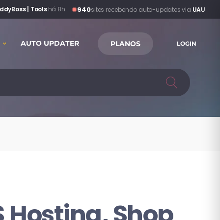
940
ddyBoss | Tools
·
há 8h
sites recebendo auto-updates via
UAU
AUTO UPDATER
PLANOS
LOGIN
Hosting, Shop