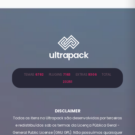
TEMAS
6782
PLUGINS
7163
EXTRAS
9306
TOTAL
23251
DISCLAIMER
Todos os itens no Ultrapack são desenvolvidos por terceiros
e redistribuídos sob os termos da Licença Pública Geral -
General Public License (GNU GPL). Não possuímos quaisquer