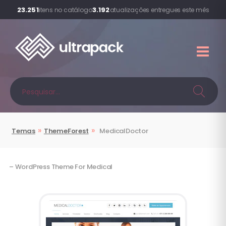
23.251
3.192
itens no catálogo
atualizações entregues este mês
»
»
Temas
ThemeForest
MedicalDoctor
– WordPress Theme For Medical