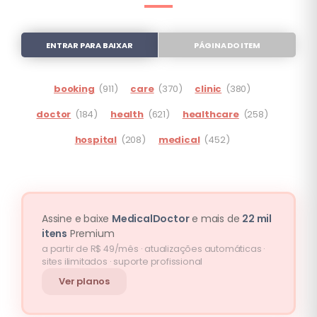
ENTRAR PARA BAIXAR
PÁGINA DO ITEM
booking
(911)
care
(370)
clinic
(380)
doctor
(184)
health
(621)
healthcare
(258)
hospital
(208)
medical
(452)
Assine e baixe
MedicalDoctor
e mais de
22 mil
itens
Premium
a partir de R$ 49/mês · atualizações automáticas ·
sites ilimitados · suporte profissional
Ver planos