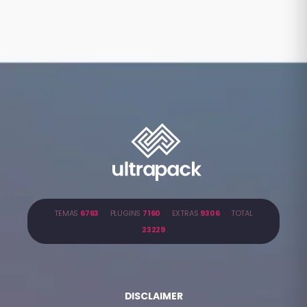
TEMAS
6763
PLUGINS
7160
EXTRAS
9306
TOTAL
23229
DISCLAIMER