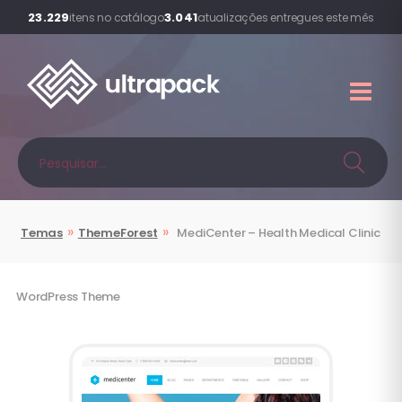
23.229
3.041
itens no catálogo
atualizações entregues este mês
»
»
Temas
ThemeForest
MediCenter – Health Medical Clinic
WordPress Theme