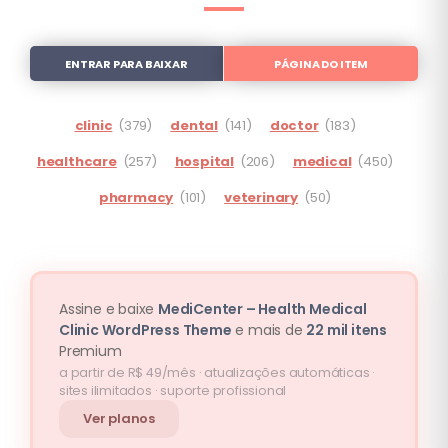
ENTRAR PARA BAIXAR
PÁGINA DO ITEM
clinic
(379)
dental
(141)
doctor
(183)
healthcare
(257)
hospital
(206)
medical
(450)
pharmacy
(101)
veterinary
(50)
Assine e baixe
MediCenter – Health Medical
Clinic WordPress Theme
e mais de
22 mil itens
Premium
a partir de R$ 49/mês · atualizações automáticas ·
sites ilimitados · suporte profissional
Ver planos