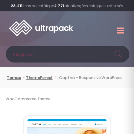
23.211
2.771
itens no catálogo
atualizações entregues este mês
»
»
Temas
ThemeForest
Captiva – Responsive WordPress
WooCommerce Theme