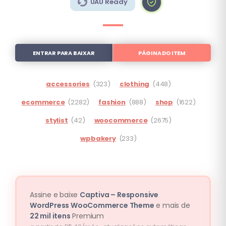
UAU Ready
ENTRAR PARA BAIXAR
PÁGINA DO ITEM
accessories
(323)
clothing
(448)
ecommerce
(2282)
fashion
(888)
shop
(1622)
stylist
(42)
woocommerce
(2675)
wpbakery
(233)
Assine e baixe
Captiva – Responsive
WordPress WooCommerce Theme
e mais de
22 mil itens
Premium