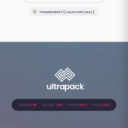
THEMEFOREST [ LOJAS VIRTUAIS ]
TEMAS
6750
PLUGINS
7160
EXTRAS
9301
TOTAL
23211