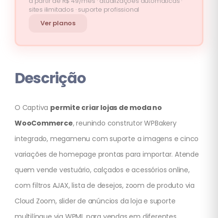
a partir de R$ 49/mês · atualizações automáticas ·
sites ilimitados · suporte profissional
Ver planos
Descrição
O Captiva
permite criar lojas de moda no
WooCommerce
, reunindo construtor WPBakery
integrado, megamenu com suporte a imagens e cinco
variações de homepage prontas para importar. Atende
quem vende vestuário, calçados e acessórios online,
com filtros AJAX, lista de desejos, zoom de produto via
Cloud Zoom, slider de anúncios da loja e suporte
multilíngue via WPML para vendas em diferentes