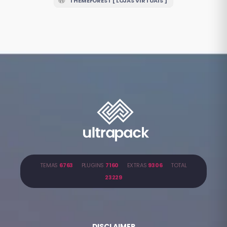
THEMEFOREST [ LOJAS VIRTUAIS ]
TEMAS
6763
PLUGINS
7160
EXTRAS
9306
TOTAL
23229
DISCLAIMER