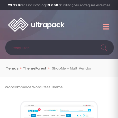
23.229
3.060
itens no catálogo
atualizações entregues este mês
»
»
Temas
ThemeForest
ShopMe – Multi Vendor
Woocommerce WordPress Theme