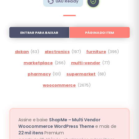
UAU Ready
ENTRAR PARA BAIXAR
PÁGINA DO ITEM
dokan
(63)
electronics
(197)
furniture
(396)
marketplace
(266)
multi-vendor
(77)
pharmacy
(101)
supermarket
(68)
woocommerce
(2675)
Assine e baixe
ShopMe – Multi Vendor
Woocommerce WordPress Theme
e mais de
22 mil itens
Premium