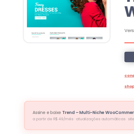
Ver
cons
sho
Assine e baixe
Trend – Multi-Niche WooComme
a partir de R$ 49/mês · atualizações automáticas · site