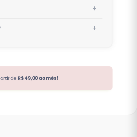
?
artir de
R$ 49,00 ao mês!