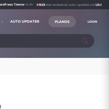
923
WordPress Theme
·
há 4h
sites recebendo auto-updates via
UAU
AUTO UPDATER
PLANOS
LOGIN
e