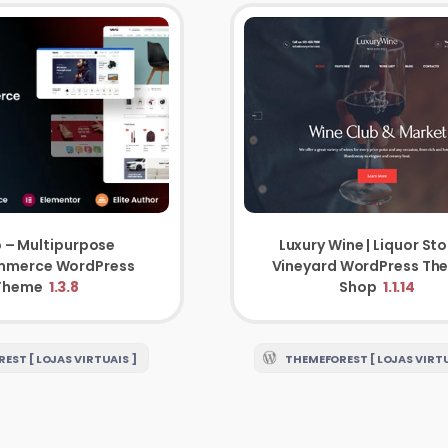
 – Multipurpose
Luxury Wine | Liquor Sto
merce WordPress
Vineyard WordPress Th
Theme
1.3.8
Shop
1.1.14
EST [ LOJAS VIRTUAIS ]
THEMEFOREST [ LOJAS VIRTU