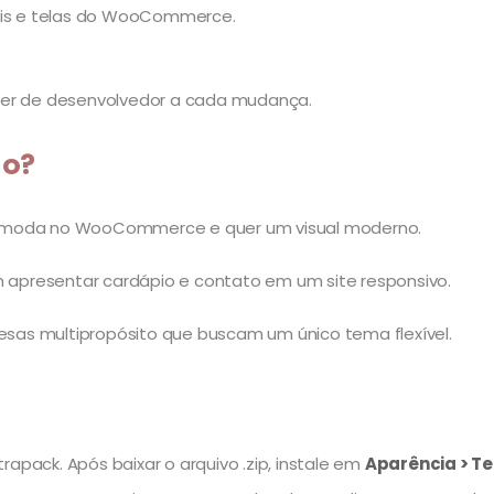
nais e telas do WooCommerce.
der de desenvolvedor a cada mudança.
do?
e moda no WooCommerce e quer um visual moderno.
m apresentar cardápio e contato em um site responsivo.
resas multipropósito que buscam um único tema flexível.
rapack. Após baixar o arquivo .zip, instale em
Aparência > Te