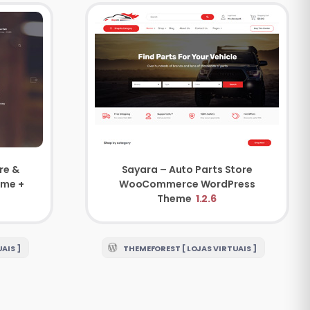
re &
Sayara – Auto Parts Store
eme +
WooCommerce WordPress
Theme
1.2.6
AIS ]
THEMEFOREST [ LOJAS VIRTUAIS ]