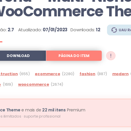
WooCommerce Th
são:
2.7
Atualizado:
07/01/2023
Downloads:
12
UAU R
!
DOWNLOAD
PÁGINA DO ITEM
truction
(655)
ecommerce
(2280)
fashion
(887)
modern
p
(1619)
woocommerce
(2674)
rce Theme
e mais de
22 mil itens
Premium
s ilimitados · suporte profissional