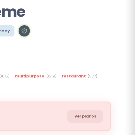
eme
eady
(1615)
multipurpose
(1519)
restaurant
(577)
Ver planos