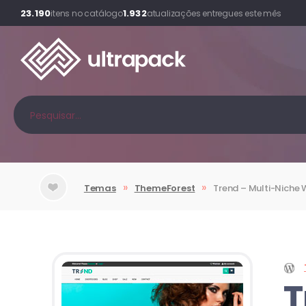
23.190
1.932
itens no catálogo
atualizações entregues este mês
»
»
Temas
ThemeForest
Trend – Multi-Nic
T