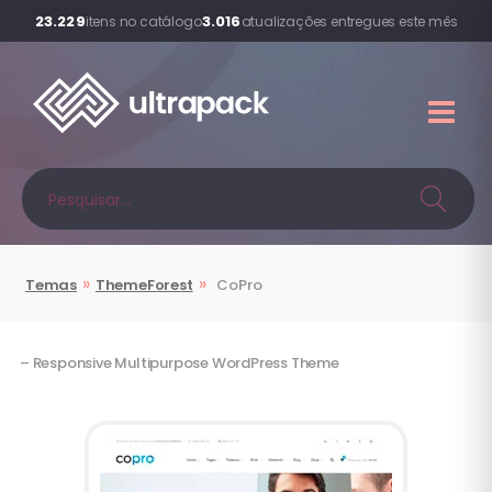
23.229
3.016
itens no catálogo
atualizações entregues este mês
»
»
Temas
ThemeForest
CoPro
– Responsive Multipurpose WordPress Theme