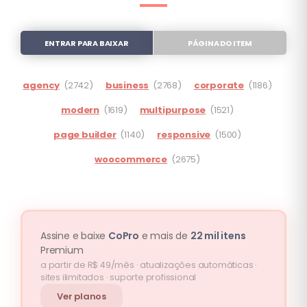
ENTRAR PARA BAIXAR
PÁGINA DO ITEM
agency
(2742)
business
(2768)
corporate
(1186)
modern
(1619)
multipurpose
(1521)
page builder
(1140)
responsive
(1500)
woocommerce
(2675)
Assine e baixe
CoPro
e mais de
22 mil itens
Premium
a partir de R$ 49/mês · atualizações automáticas ·
sites ilimitados · suporte profissional
Ver planos