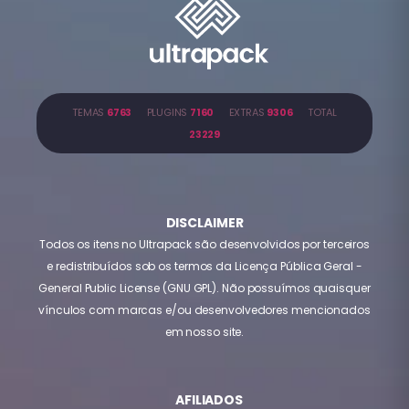
TEMAS
6763
PLUGINS
7160
EXTRAS
9306
TOTAL
23229
DISCLAIMER
Todos os itens no Ultrapack são desenvolvidos por terceiros
e redistribuídos sob os termos da Licença Pública Geral -
General Public License (GNU GPL). Não possuímos quaisquer
vínculos com marcas e/ou desenvolvedores mencionados
em nosso site.
AFILIADOS