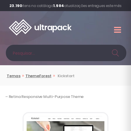
23.190
1.984
itens no catálogo
atualizações entregues este mês
»
»
Temas
ThemeForest
Kickstart
– Retina Responsive Multi-Purpose Theme