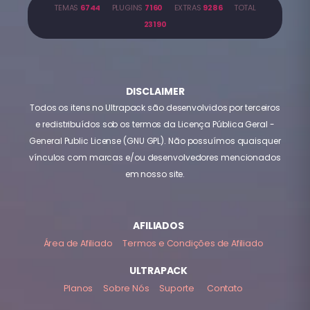
TEMAS
6744
PLUGINS
7160
EXTRAS
9286
TOTAL
23190
DISCLAIMER
Todos os itens no Ultrapack são desenvolvidos por terceiros
e redistribuídos sob os termos da Licença Pública Geral -
General Public License (GNU GPL). Não possuímos quaisquer
vínculos com marcas e/ou desenvolvedores mencionados
em nosso site.
AFILIADOS
Área de Afiliado
Termos e Condições de Afiliado
ULTRAPACK
Planos
Sobre Nós
Suporte
Contato