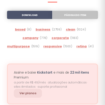
DOWNLOAD
PÁGINA DO ITEM
boxed
(8)
business
(2759)
clean
(1024)
company
(778)
corporate
(1183)
multipurpose
(1519)
responsive
(1500)
retina
(41)
Assine e baixe
Kickstart
e mais de
22 mil itens
Premium
a partir de R$ 49/mês · atualizações automáticas ·
sites ilimitados · suporte profissional
Ver planos