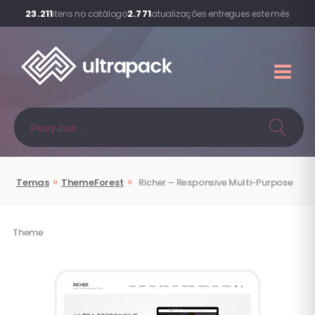
23.211
2.771
itens no catálogo
atualizações entregues este mês
»
»
Temas
ThemeForest
Richer – Responsive Multi-Purpose
Theme