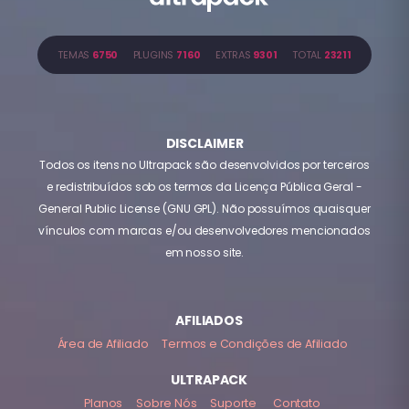
TEMAS
6750
PLUGINS
7160
EXTRAS
9301
TOTAL
23211
DISCLAIMER
Todos os itens no Ultrapack são desenvolvidos por terceiros
e redistribuídos sob os termos da Licença Pública Geral -
General Public License (GNU GPL). Não possuímos quaisquer
vínculos com marcas e/ou desenvolvedores mencionados
em nosso site.
AFILIADOS
Área de Afiliado
Termos e Condições de Afiliado
ULTRAPACK
Planos
Sobre Nós
Suporte
Contato