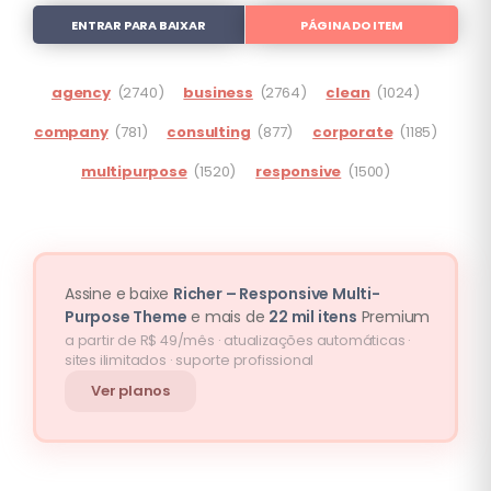
ENTRAR PARA BAIXAR
PÁGINA DO ITEM
agency
(2740)
business
(2764)
clean
(1024)
company
(781)
consulting
(877)
corporate
(1185)
multipurpose
(1520)
responsive
(1500)
Assine e baixe
Richer – Responsive Multi-
Purpose Theme
e mais de
22 mil itens
Premium
a partir de R$ 49/mês · atualizações automáticas ·
sites ilimitados · suporte profissional
Ver planos