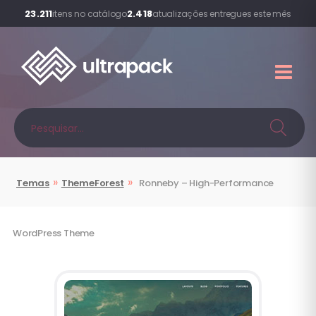
23.211
2.418
itens no catálogo
atualizações entregues este mês
»
»
Temas
ThemeForest
Ronneby – High-Performance
WordPress Theme