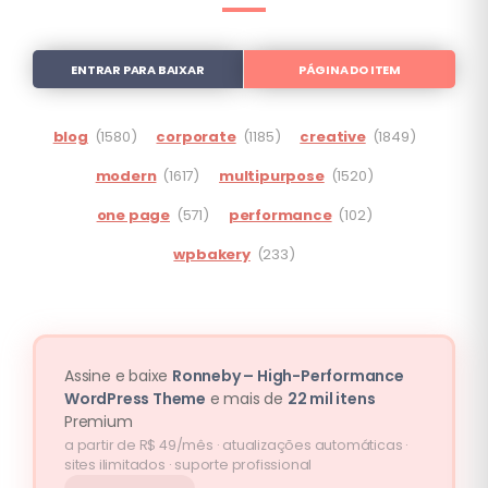
ENTRAR PARA BAIXAR
PÁGINA DO ITEM
blog
(1580)
corporate
(1185)
creative
(1849)
modern
(1617)
multipurpose
(1520)
one page
(571)
performance
(102)
wpbakery
(233)
Assine e baixe
Ronneby – High-Performance
WordPress Theme
e mais de
22 mil itens
Premium
a partir de R$ 49/mês · atualizações automáticas ·
sites ilimitados · suporte profissional