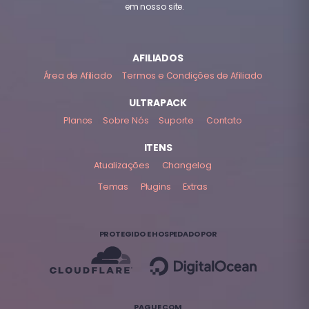
em nosso site.
AFILIADOS
Área de Afiliado
Termos e Condições de Afiliado
ULTRAPACK
Planos
Sobre Nós
Suporte
Contato
ITENS
Atualizações
Changelog
Temas
Plugins
Extras
PROTEGIDO E HOSPEDADO POR
PAGUE COM