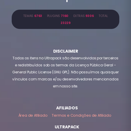
TEMAS
6763
PLUGINS
7160
EXTRAS
9306
TOTAL
23229
DISCLAIMER
Todos os itens no Ultrapack são desenvolvidos por terceiros
e redistribuídos sob os termos da Licença Pública Geral -
General Public License (GNU GPL). Não possuímos quaisquer
vínculos com marcas e/ou desenvolvedores mencionados
em nosso site.
AFILIADOS
Área de Afiliado
Termos e Condições de Afiliado
ULTRAPACK