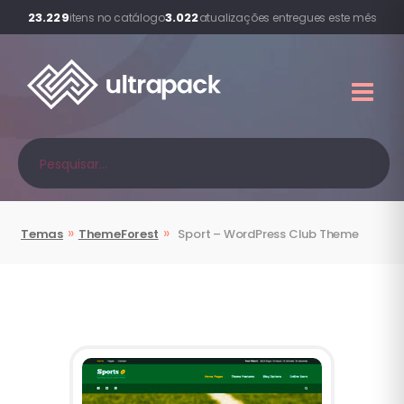
23.229
3.022
itens no catálogo
atualizações entregues este mês
»
»
Temas
ThemeForest
Sport
– WordPress Club Theme