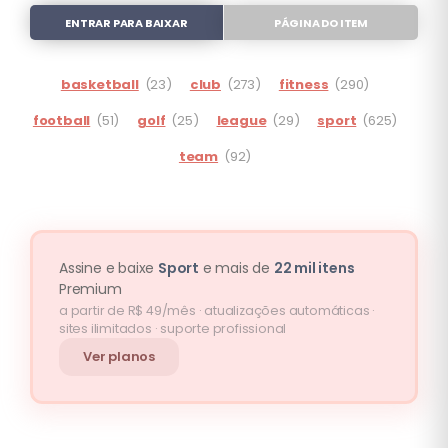
ENTRAR PARA BAIXAR
PÁGINA DO ITEM
basketball
(23)
club
(273)
fitness
(290)
football
(51)
golf
(25)
league
(29)
sport
(625)
team
(92)
Assine e baixe
Sport
e mais de
22 mil itens
Premium
a partir de R$ 49/mês · atualizações automáticas ·
sites ilimitados · suporte profissional
Ver planos