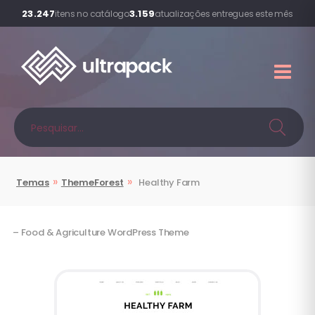
23.247
3.159
itens no catálogo
atualizações entregues este mês
»
»
Temas
ThemeForest
Healthy Farm
– Food & Agriculture WordPress Theme