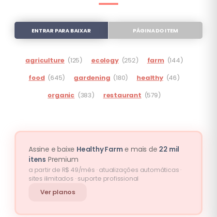
ENTRAR PARA BAIXAR
PÁGINA DO ITEM
agriculture
(125)
ecology
(252)
farm
(144)
food
(645)
gardening
(180)
healthy
(46)
organic
(383)
restaurant
(579)
Assine e baixe
Healthy Farm
e mais de
22 mil
itens
Premium
a partir de R$ 49/mês · atualizações automáticas ·
sites ilimitados · suporte profissional
Ver planos