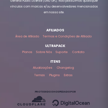
General Public License (GNU GPL). Não possuímos quaisquer
vínculos com marcas e/ou desenvolvedores mencionados
em nosso site.
AFILIADOS
Área de Afiliado
Termos e Condições de Afiliado
ULTRAPACK
Planos
Sobre Nós
Suporte
Contato
ITENS
Atualizações
Changelog
Temas
Plugins
Extras
PROTEGIDO E HOSPEDADO POR