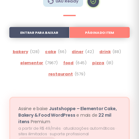
UAU Ready
ENTRAR PARA BAIXAR
PÁGINA DO ITEM
bakery
(128)
cake
(66)
diner
(42)
drink
(88)
elementor
(7967)
food
(645)
pizza
(81)
restaurant
(579)
Assine e baixe
Justshoppe – Elementor Cake,
Bakery & Food WordPress
e mais de
22 mil
itens
Premium
a partir de R$ 49/mês · atualizações automáticas ·
sites ilimitados · suporte profissional