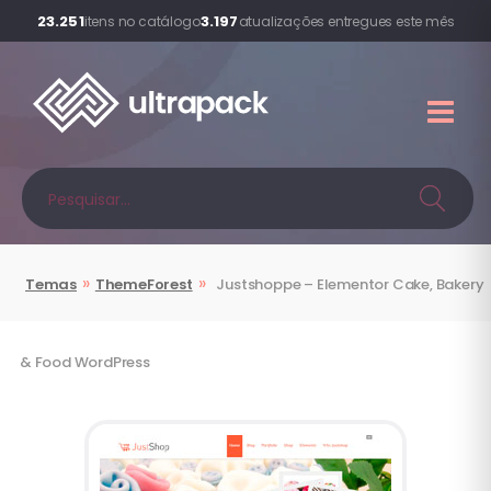
23.251
3.197
itens no catálogo
atualizações entregues este mês
»
»
Temas
ThemeForest
Justshoppe – Elementor Cake, Bakery
& Food WordPress