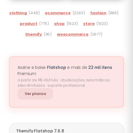
clothing
(448)
ecommerce
(2283)
fashion
(888)
product
(775)
shop
(1623)
store
(1923)
themify
(95)
woocommerce
(2677)
Assine e baixe
Flatshop
e mais de
22 mil itens
Premium
a partir de R$ 49/mês · atualizações automáticas ·
sites ilimitados · suporte profissional
Ver planos
Themify
Flatshop
7.6.8