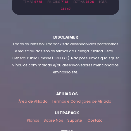
TEMAS
6778
PLUGINS
7163
EXTRAS
9306
TOTAL
23247
DISCLAIMER
Todos os itens no Ultrapack são desenvolvidos por terceiros
e redistribuídos sob os termos da Licença Pública Geral -
General Public License (GNU GPL). Não possuímos quaisquer
vínculos com marcas e/ou desenvolvedores mencionados
em nosso site.
AFILIADOS
Área de Afiliado
Termos e Condições de Afiliado
ULTRAPACK
Planos
Sobre Nós
Suporte
Contato