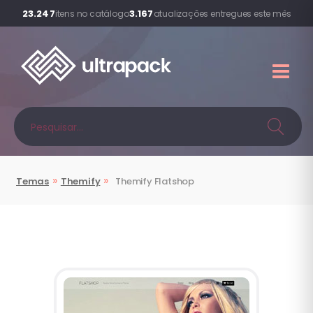
23.247
3.167
itens no catálogo
atualizações entregues este mês
»
»
Temas
Themify
Themify
Flatshop