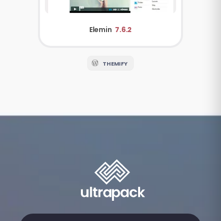
Elemin
7.6.2
THEMIFY