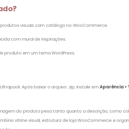
cado?
 produtos visuais com catálogo no WooCommerce.
ida com mural de inspirações.
s de produto em um tema WordPress.
ltrapack. Após baixar o arquivo .zip, instale em
Aparência > 
imagem do produto pesa tanto quanto a descrição, como cole
ombina vitrine visual, estrutura de loja WooCommerce e organ