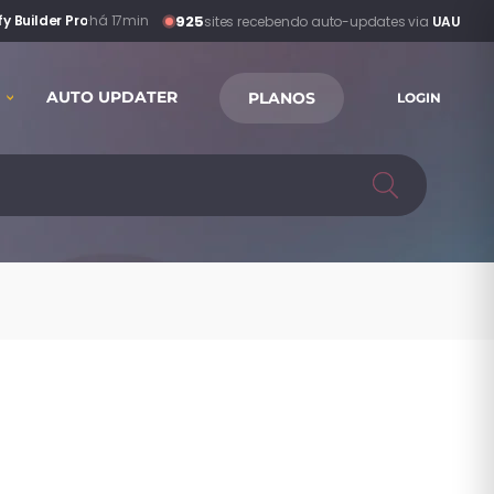
925
y Builder Pro
·
há 17min
sites recebendo auto-updates via
UAU
AUTO UPDATER
PLANOS
LOGIN