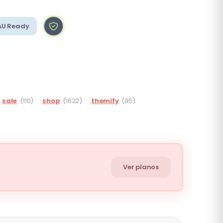
AU Ready
sale
(110)
shop
(1622)
themify
(95)
Ver planos