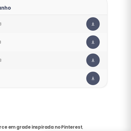
anho
B
B
B
e em grade inspirada no Pinterest
,