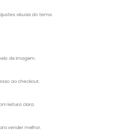
ajustes visuais do tema.
apelo de imagem.
esso ao checkout.
m leitura clara.
ra vender melhor.