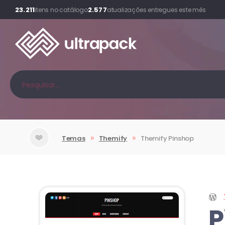
23.211
2.577
itens no catálogo
atualizações entregues este mês
»
»
Temas
Themify
Themify
Pinshop
P