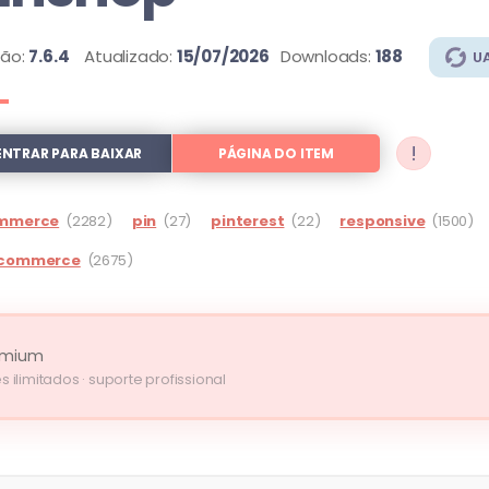
são:
7.6.4
Atualizado:
15/07/2026
Downloads:
188
U
!
ENTRAR PARA BAIXAR
PÁGINA DO ITEM
mmerce
(2282)
pin
(27)
pinterest
(22)
responsive
(1500)
commerce
(2675)
emium
s ilimitados · suporte profissional