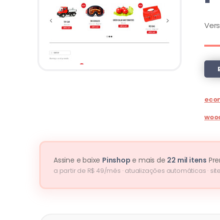
Ver
eco
woo
Assine e baixe
Pinshop
e mais de
22 mil itens
Pr
a partir de R$ 49/mês · atualizações automáticas · site