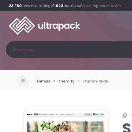
23.190
1.923
itens no catálogo
atualizações entregues este mês
»
»
Temas
Themify
Themify
Slide
S