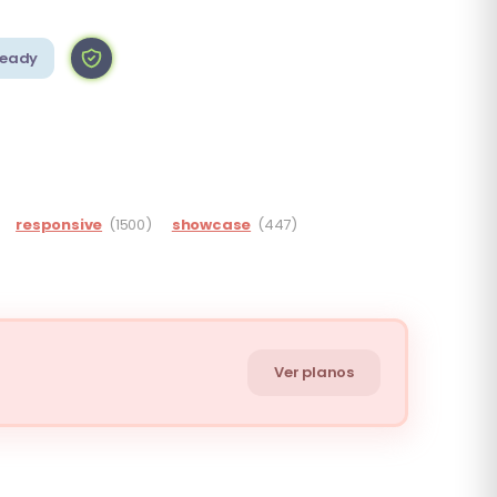
Ready
responsive
(1500)
showcase
(447)
Ver planos