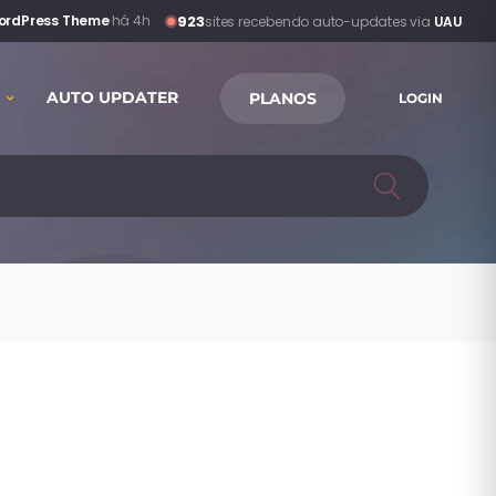
923
WordPress Theme
·
há 4h
sites recebendo auto-updates via
UAU
AUTO UPDATER
PLANOS
LOGIN