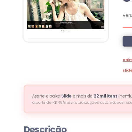
Ver
ani
slid
Assine e baixe
Slide
e mais de
22 mil itens
Premi
a partir de R$ 49/mês · atualizações automáticas · site
Descrição