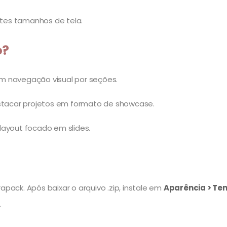
tes tamanhos de tela.
o?
m navegação visual por seções.
estacar projetos em formato de showcase.
layout focado em slides.
apack. Após baixar o arquivo .zip, instale em
Aparência > Tem
.