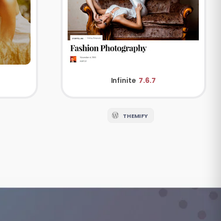
Infinite
7.6.7
THEMIFY