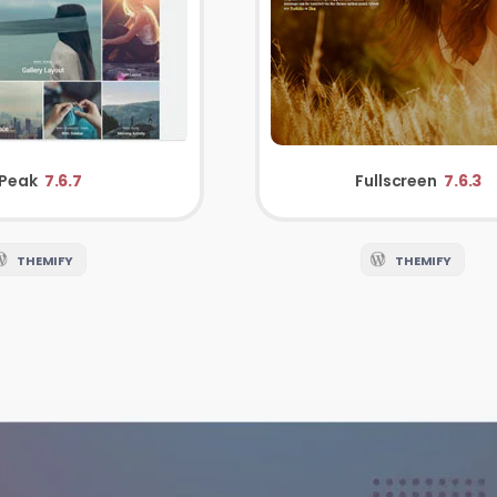
Peak
7.6.7
Fullscreen
7.6.3
THEMIFY
THEMIFY