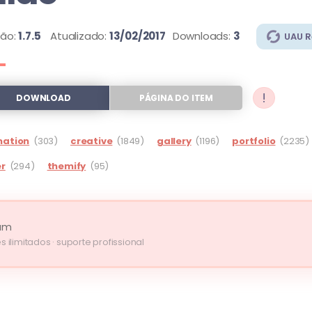
são:
1.7.5
Atualizado:
13/02/2017
Downloads:
3
UAU 
!
DOWNLOAD
PÁGINA DO ITEM
mation
(303)
creative
(1849)
gallery
(1196)
portfolio
(2235)
er
(294)
themify
(95)
um
s ilimitados · suporte profissional