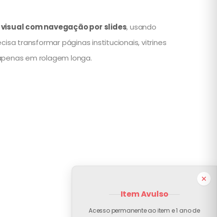
visual com navegação por slides
, usando
a transformar páginas institucionais, vitrines
 apenas em rolagem longa.
Item Avulso
Acesso permanente ao item e 1 ano de