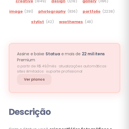
creative
(1849)
design
(1218)
gallery
(1196)
image
(391)
photography
(836)
portfolio
(2238)
stylist
(42)
woothemes
(48)
Assine e baixe
Statua
e mais de
22 mil itens
Premium
a partir de R$ 49/mês · atualizações automáticas ·
sites ilimitados · suporte profissional
Ver planos
Descrição