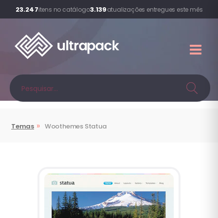
23.247
3.139
itens no catálogo
atualizações entregues este mês
»
Temas
Woothemes
Statua