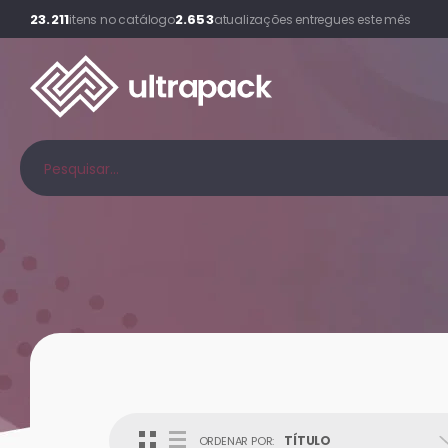
23.211
2.653
itens no catálogo
atualizações entregues este mês
TÍTULO
ORDENAR POR: