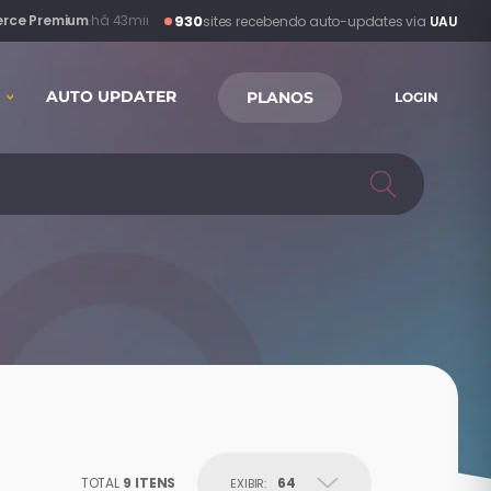
930
rce Premium
·
há 43min
sites recebendo auto-updates via
UAU
AUTO UPDATER
PLANOS
LOGIN
TOTAL
9 ITENS
64
EXIBIR: