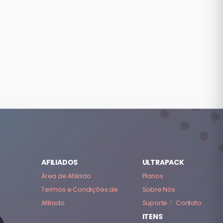
AFILIADOS
ULTRAPACK
Área de Afiliado
Planos
Termos e Condições de
Sobre Nós
Afiliado
Suporte
|
Contato
ITENS