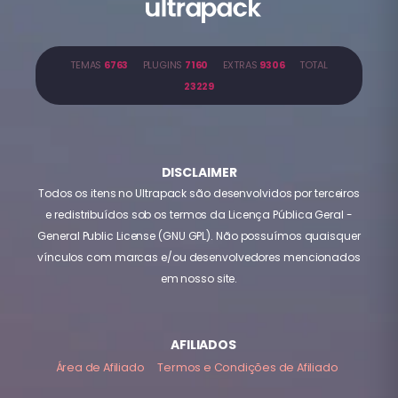
TEMAS
6763
PLUGINS
7160
EXTRAS
9306
TOTAL
23229
DISCLAIMER
Todos os itens no Ultrapack são desenvolvidos por terceiros
e redistribuídos sob os termos da Licença Pública Geral -
General Public License (GNU GPL). Não possuímos quaisquer
vínculos com marcas e/ou desenvolvedores mencionados
em nosso site.
AFILIADOS
Área de Afiliado
Termos e Condições de Afiliado