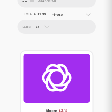
ORDENAR POR:
TOTAL
4 ITENS
TÍTULO
EXIBIR:
64
Bloom
1.3.12