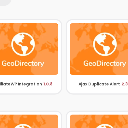
filiateWP Integration
1.0.8
Ajax Duplicate Alert
2.3