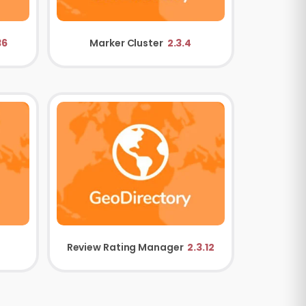
36
Marker Cluster
2.3.4
Review Rating Manager
2.3.12