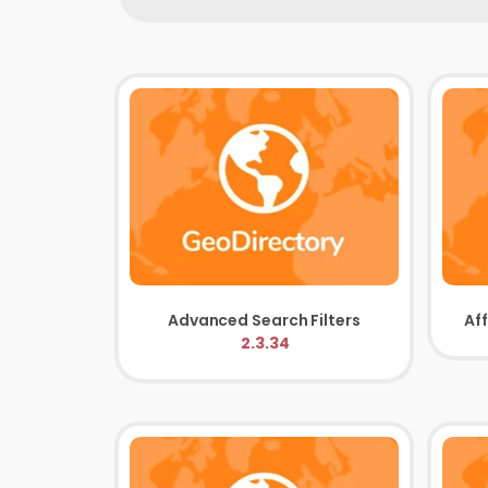
Advanced Search Filters
Af
2.3.34