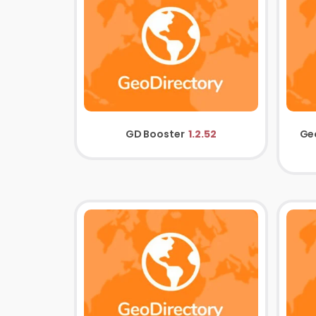
GD Booster
1.2.52