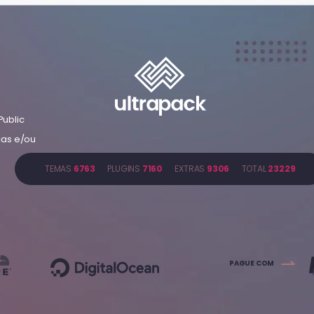
Public
cas e/ou
TEMAS
6763
PLUGINS
7160
EXTRAS
9306
TOTAL
23229
PAGUE COM