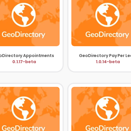
GeoDirectory Appointments
0.1.17-beta
1.0.14-beta