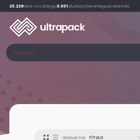
23.229
3.031
itens no catálogo
atualizações entregues este mês
TÍTULO
ORDENAR POR: