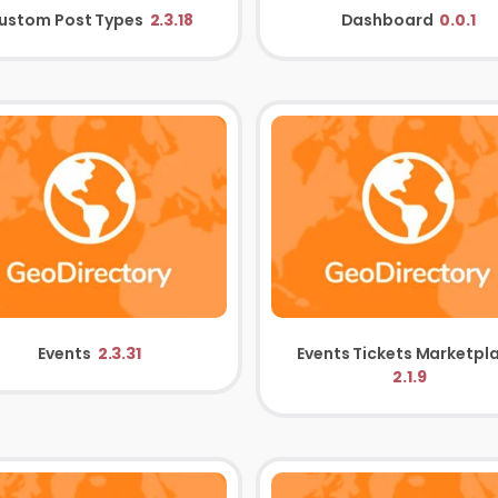
ustom Post Types
2.3.18
Dashboard
0.0.1
Events
2.3.31
2.1.9