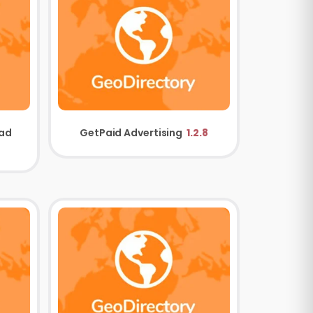
GeoDirectory Pay Per Lead
GetPaid Advertising
1.2.8