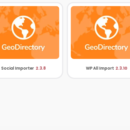
Social Importer
2.3.8
WP All Import
2.3.10