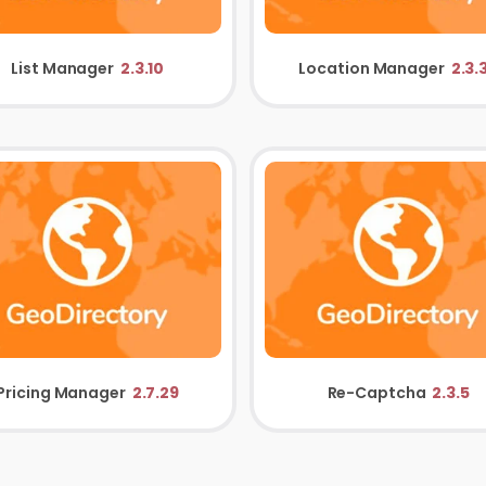
List Manager
2.3.10
Location Manager
2.3.
Pricing Manager
2.7.29
Re-Captcha
2.3.5