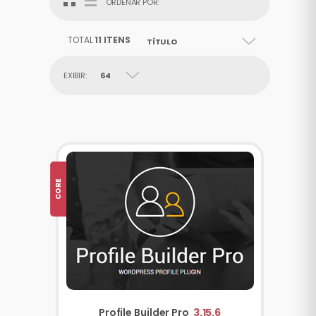
ORDENAR POR:
TOTAL
11 ITENS
TÍTULO
EXIBIR:
64
CORE
Profile Builder Pro
3.15.6