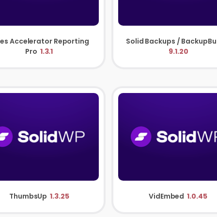
les Accelerator Reporting
Pro
1.3.1
9.1.20
ThumbsUp
1.3.25
VidEmbed
1.0.45