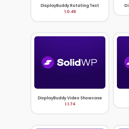
DisplayBuddy Rotating Text
Di
1.0.45
DisplayBuddy Video Showcase
1.1.74