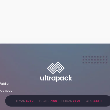
Public
cas e/ou
TEMAS
6750
PLUGINS
7160
EXTRAS
9301
TOTAL
23211