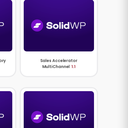
Sales Accelerator Inventory
Sales Accelerator
MultiChannel
1.1