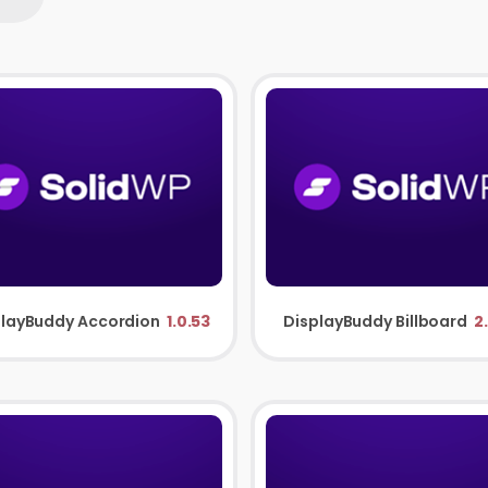
playBuddy Accordion
1.0.53
DisplayBuddy Billboard
2.