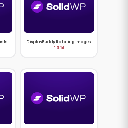
DisplayBuddy Featured Posts
DisplayBuddy Rotating Images
1.3.14