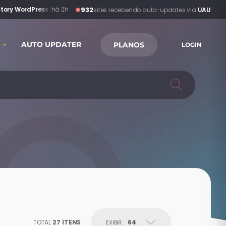
932
actory WordPress Theme
·
há 2h
sites recebendo auto-updates via
UAU
AUTO UPDATER
PLANOS
LOGIN
TOTAL
27 ITENS
64
EXIBIR: