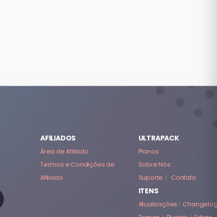
AFILIADOS
ULTRAPACK
Área de Afiliado
Planos
Termos e Condições de
Sobre Nós
Afiliado
Suporte
|
Contato
ITENS
Atualizações
|
Changelo