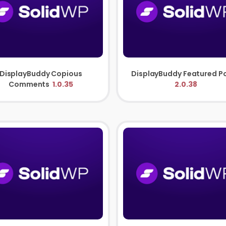
DisplayBuddy Copious
Comments
1.0.35
2.0.38