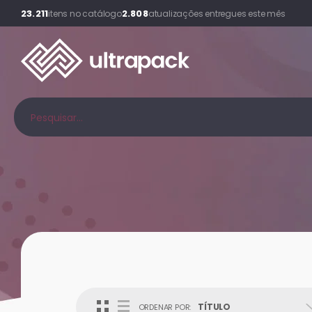
23.211
2.808
itens no catálogo
atualizações entregues este mês
TÍTULO
ORDENAR POR: