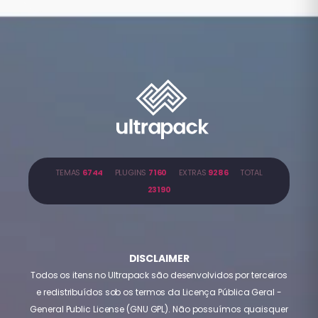
TEMAS
6744
PLUGINS
7160
EXTRAS
9286
TOTAL
23190
DISCLAIMER
Todos os itens no Ultrapack são desenvolvidos por terceiros
e redistribuídos sob os termos da Licença Pública Geral -
General Public License (GNU GPL). Não possuímos quaisquer