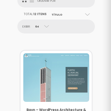
ORDENAR POR:
TOTAL
12 ITENS
TÍTULO
EXIBIR:
64
Bayn – WordPress Architecture &