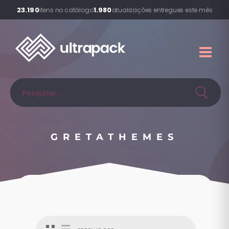
23.190
1.980
itens no catálogo
atualizações entregues este mês
GRETATHEMES