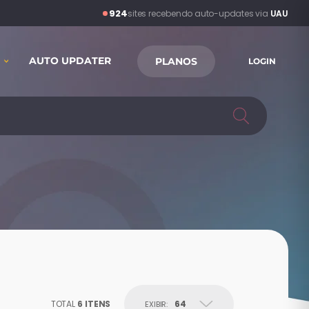
924
 Rate Shipping
·
há 1h
sites recebendo auto-updates via
UAU
AUTO UPDATER
PLANOS
LOGIN
TOTAL
6 ITENS
64
EXIBIR: