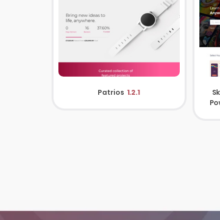
Patrios
1.2.1
Sk
Po