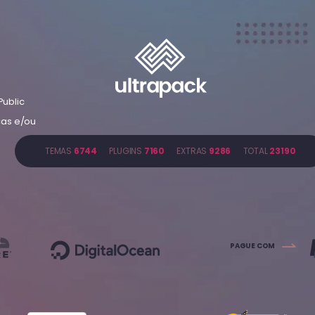
Public
cas e/ou
TEMAS
6744
PLUGINS
7160
EXTRAS
9286
TOTAL
23190
PAGUE COM