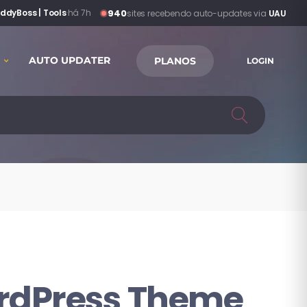
940
ddyBoss | Tools
·
há 7h
sites recebendo auto-updates via
UAU
AUTO UPDATER
PLANOS
LOGIN
ordPress Theme