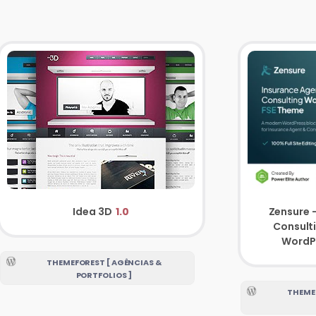
Zensure 
Idea 3D
1.0
Consult
WordP
THEMEFOREST [ AGÊNCIAS &
PORTFOLIOS ]
THEMEF