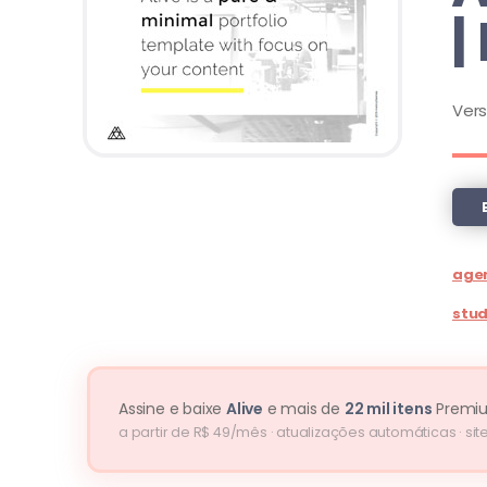
|
Ver
age
stud
Assine e baixe
Alive
e mais de
22 mil itens
Premi
a partir de R$ 49/mês · atualizações automáticas · site