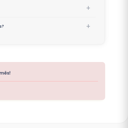
s?
 mês!