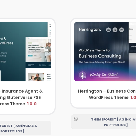
– Insurance Agent &
Herrington – Business Con
ing Gutenverse FSE
WordPress Theme
1.0
ress Theme
1.0.0
THEMEFOREST [ AGÊNCIA
PORTFOLIOS ]
OREST [ AGÊNCIAS &
PORTFOLIOS ]