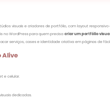
stúdios visuais e criadores de portfólio, com layout responsi
onais no WordPress para quem precisa
criar um portfólio visu
ar serviços, cases e identidade criativa em páginas de fácil 
 Alive
 e celular.
visuais dedicadas.