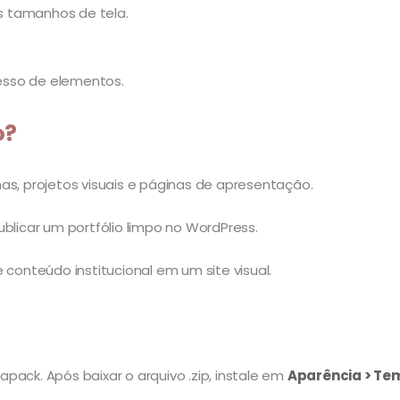
s tamanhos de tela.
esso de elementos.
o?
as, projetos visuais e páginas de apresentação.
blicar um portfólio limpo no WordPress.
 conteúdo institucional em um site visual.
apack. Após baixar o arquivo .zip, instale em
Aparência > Tem