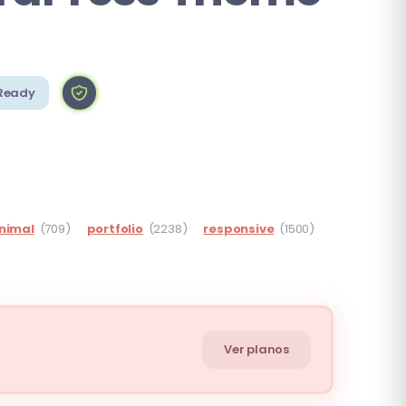
Ready
nimal
(709)
portfolio
(2238)
responsive
(1500)
Ver planos