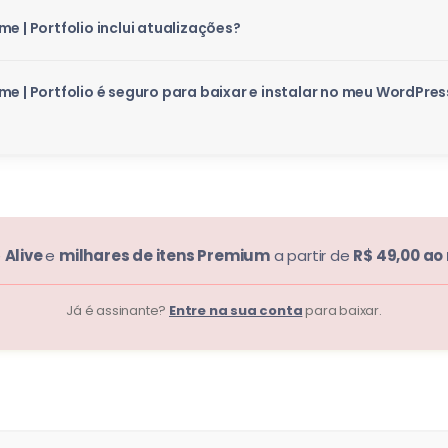
e | Portfolio inclui atualizações?
e | Portfolio é seguro para baixar e instalar no meu WordPres
e
Alive
e
milhares de itens Premium
a partir de
R$ 49,00 ao
Já é assinante?
Entre na sua conta
para baixar.