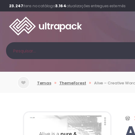
23.247
3.164
itens no catálogo
atualizações entregues este mês
»
»
Temas
ThemeForest
Alive
– Creative Word
A