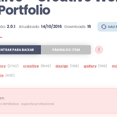
 Portfolio
são:
2.0.1
Atualizado:
14/10/2016
Downloads:
15
UAU 
!
ENTRAR PARA BAIXAR
PÁGINA DO ITEM
ncy
(2742)
creative
(1849)
design
(1218)
gallery
(1196)
mi
io
(435)
um
s ilimitados · suporte profissional