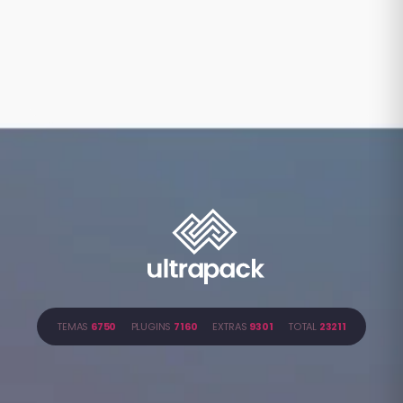
TEMAS
6750
PLUGINS
7160
EXTRAS
9301
TOTAL
23211