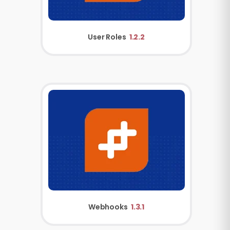
User Roles
1.2.2
Webhooks
1.3.1