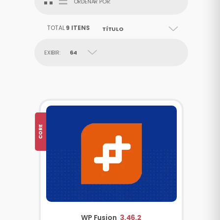
ORDENAR POR:
TOTAL
9 ITENS
TÍTULO
EXIBIR:
64
CORE
WP Fusion
3.46.2