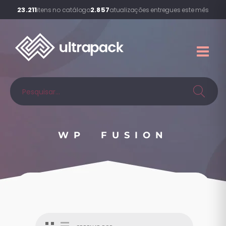
23.211
2.857
itens no catálogo
atualizações entregues este mês
WP FUSION