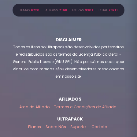
TEMAS
6750
PLUGINS
7160
EXTRAS
9301
TOTAL
23211
DISCLAIMER
Todos os itens no Ultrapack são desenvolvidos por terceiros
e redistribuídos sob os termos da Licença Pública Geral -
General Public License (GNU GPL). Não possuímos quaisquer
vínculos com marcas e/ou desenvolvedores mencionados
em nosso site.
AFILIADOS
Área de Afiliado
Termos e Condições de Afiliado
ULTRAPACK
Planos
Sobre Nós
Suporte
Contato