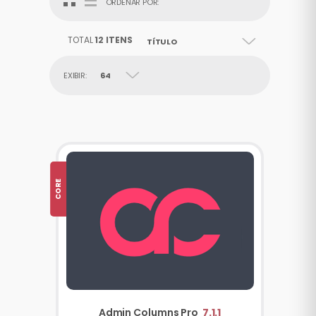
ORDENAR POR:
TOTAL
12 ITENS
TÍTULO
EXIBIR:
64
CORE
Admin Columns Pro
7.1.1