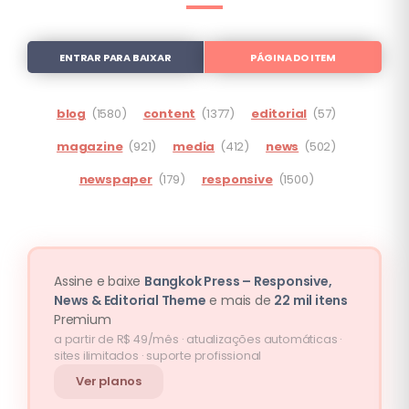
ENTRAR PARA BAIXAR
PÁGINA DO ITEM
blog
(1580)
content
(1377)
editorial
(57)
magazine
(921)
media
(412)
news
(502)
newspaper
(179)
responsive
(1500)
Assine e baixe
Bangkok Press – Responsive,
News & Editorial Theme
e mais de
22 mil itens
Premium
a partir de R$ 49/mês · atualizações automáticas ·
sites ilimitados · suporte profissional
Ver planos