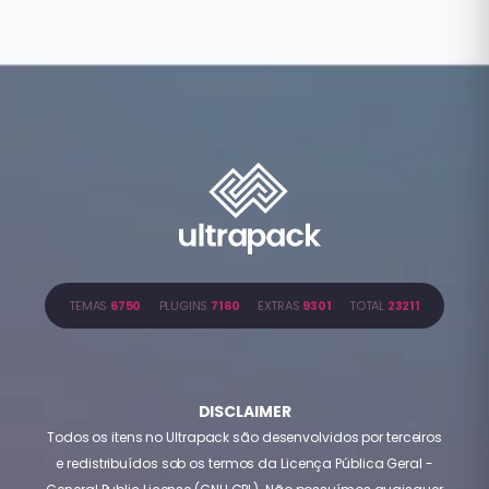
TEMAS
6750
PLUGINS
7160
EXTRAS
9301
TOTAL
23211
DISCLAIMER
Todos os itens no Ultrapack são desenvolvidos por terceiros
e redistribuídos sob os termos da Licença Pública Geral -