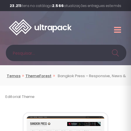
23.211
2.566
itens no catálogo
atualizações entregues este mês
»
»
Temas
ThemeForest
Bangkok Press – Responsive, News &
Editorial Theme