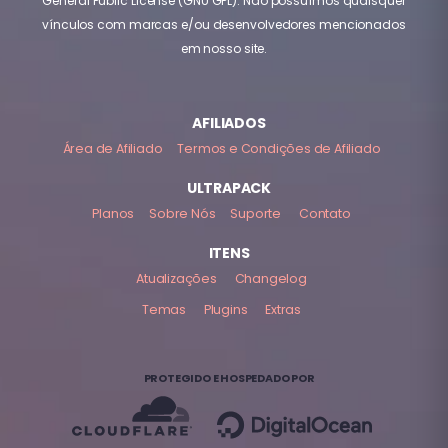
General Public License (GNU GPL). Não possuímos quaisquer
vínculos com marcas e/ou desenvolvedores mencionados
em nosso site.
AFILIADOS
Área de Afiliado
Termos e Condições de Afiliado
ULTRAPACK
Planos
Sobre Nós
Suporte
Contato
ITENS
Atualizações
Changelog
Temas
Plugins
Extras
PROTEGIDO E HOSPEDADO POR