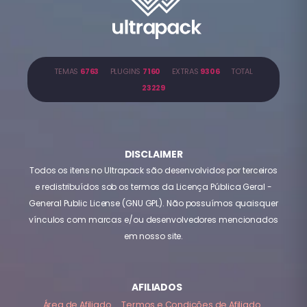
TEMAS
6763
PLUGINS
7160
EXTRAS
9306
TOTAL
23229
DISCLAIMER
Todos os itens no Ultrapack são desenvolvidos por terceiros
e redistribuídos sob os termos da Licença Pública Geral -
General Public License (GNU GPL). Não possuímos quaisquer
vínculos com marcas e/ou desenvolvedores mencionados
em nosso site.
AFILIADOS
Área de Afiliado
Termos e Condições de Afiliado