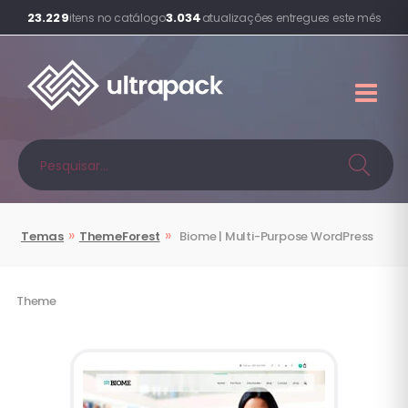
23.229
3.034
itens no catálogo
atualizações entregues este mês
»
»
Temas
ThemeForest
Biome | Multi-Purpose WordPress
Theme