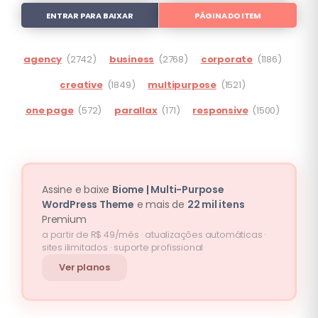
ENTRAR PARA BAIXAR
PÁGINA DO ITEM
agency
(2742)
business
(2768)
corporate
(1186)
creative
(1849)
multipurpose
(1521)
one page
(572)
parallax
(171)
responsive
(1500)
Assine e baixe
Biome | Multi-Purpose
WordPress Theme
e mais de
22 mil itens
Premium
a partir de R$ 49/mês · atualizações automáticas ·
sites ilimitados · suporte profissional
Ver planos